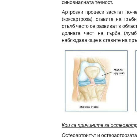
синовиалната течност.
Артрозни процеси засягат по-че
(коксартроза), ставите на гръ
стълб често се развиват в облас
долната част на гърба (лумб
наблюдава още в ставите на пръс
Кои са причините за остеоарт
Остеоартритът и остеоартрозата