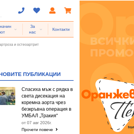
 начин
За
Контакти
вот
нас
артроза и остеоартрит
НОВИТЕ ПУБЛИКАЦИИ
Спасиха мъж с рядка в
света дисекация на
коремна аорта чрез
безкръвна операция в
УМБАЛ „Тракия“
от 07 авг 2026г.
Прочети повече