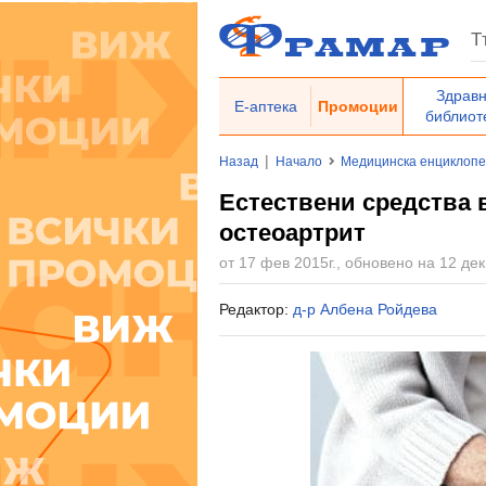
Здрав
Е-аптека
Промоции
библиот
|
Назад
Начало
Медицинска енциклоп
Естествени средства в
остеоартрит
от 17 фев 2015г., обновено на 12 дек
Редактор:
д-р Албена Ройдева