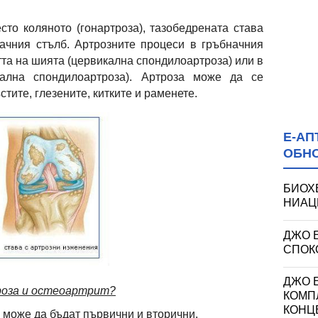
сто коляното (гонартроза), тазобедрената става
бначния стълб. Артрозните процеси в гръбначния
тта на шията (цервикална спондилоартроза) или в
ална спондилоартроза). Артроза може да се
тите, глезените, китките и раменете.
Е-АП
ОБН
БИОХ
НИАЦИ
ДЖО 
СПОКО
ДЖО Е
роза и остеоартрит?
КОМП
КОНЦ
 може да бъдат първични и вторични.