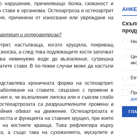
о нарушение, причиняващо болка, скованост и
АНКЕ
 стави в организма. Остеоартроза и остеоартрит
ия, причинени от износване или увреждане на
Скъп
прод
оартрит и остеоартроза?
Не
ит, настъпваща, когато хрущяла, покриващ
износва, а след това подлежащите кости започват
Це
Това неминуемо води до
възпаление
, сутрешна
ак
натите стави. В по-тежки случаи може да настъпи
Ев
едставлява хроничната форма на остеоартрит.
заболяване на ставите, свързано с промени в
Пр
нея е, че възпаление липсва или е съвсем слабо
да
остеоартрозата са
разрушителните промени в
ния обхват на движение. Остеоартрозата е
ГЛ
ността и функцията на ставния хрущял, при което
 на костните краища. Това рефлектира върху
та, а също така на сухожилията, мускулите и