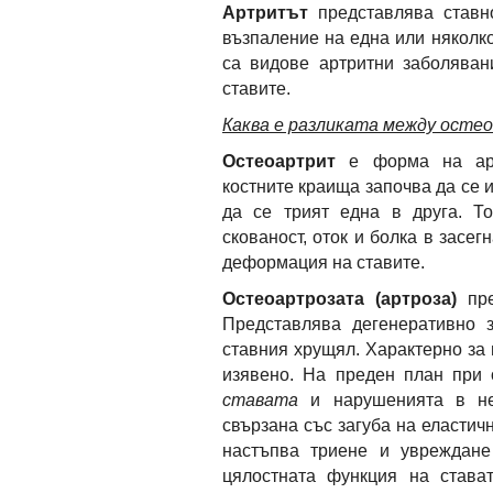
Артритът
представлява
ставн
възпаление на една или няколко
са видове артритни заболяван
ставите.
Каква е разликата между осте
Остеоартрит
е форма на артр
костните краища започва да се 
да се трият една в друга. 
скованост, оток и болка в засег
деформация на ставите.
Остеоартрозата (артроза)
пр
Представлява дегенеративно 
ставния хрущял. Характерно за 
изявено. На преден план при 
ставата
и нарушенията в ней
свързана със загуба на еластич
настъпва триене и увреждане
цялостната функция на става