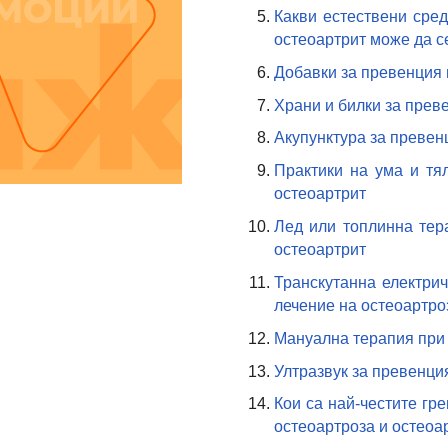
Какви естествени сред
остеоартрит може да с
Добавки за превенция 
Храни и билки за прев
Акупунктура за превен
Практики на ума и тя
остеоартрит
Лед или топлинна тер
остеоартрит
Трaнскутанна електри
лечение на остеоартро
Мануална терапия при 
Ултразвук за превенци
Кои са най-честите гре
остеоартроза и остеоа