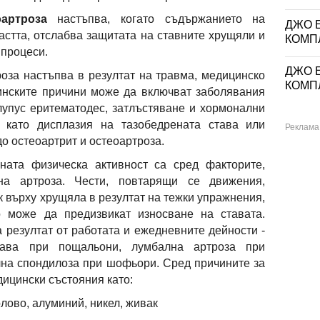
артроза
настъпва, когато съдържанието на
ДЖО Е
астта, отслабва защитата на ставните хрущяли и
КОМП
 процеси.
ДЖО Е
роза настъпва в резултат на травма, медицинско
КОМП
инските причини може да включват заболявания
 лупус еритематодес, затлъстяване и хормонални
 като дисплазия на тазобедрената става или
о остеоартрит и остеоартроза.
ната физическа активност са сред факторите,
на артроза. Чести, повтарящи се движения,
 върху хрущяла в резултат на тежки упражнения,
 може да предизвикат износване на ставата.
а резултат от работата и ежедневните дейности -
тава при пощальони, лумбална артроза при
лна спондилоза при шофьори. Сред причините за
дицински състояния като:
лово, алуминий, никел, живак