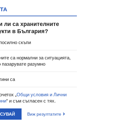
ТА
и ли са хранителните
укти в България?
посилно скъпи
ните са нормални за ситуацията,
о пазарувате разумно
тини са
очетох „
Общи условия и Лични
нни
“ и съм съгласен с тях.
АСУВАЙ
Виж резултатите