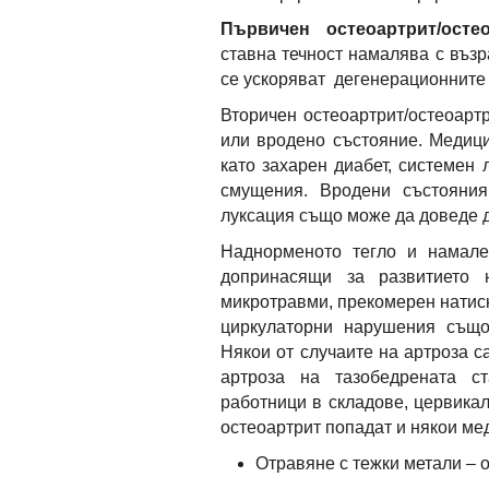
Първичен остеоартрит/остео
ставна течност намалява с възр
се ускоряват дегенерационните
Вторичен остеоартрит/остеоарт
или вродено състояние. Медиц
като захарен диабет, системен
смущения. Вродени състояния
луксация също може да доведе д
Наднорменото тегло и намале
допринасящи за развитието 
микротравми, прекомерен натиск
циркулаторни нарушения също
Някои от случаите на артроза с
артроза на тазобедрената с
работници в складове, цервика
остеоартрит попадат и някои ме
Отравяне с тежки метали – о