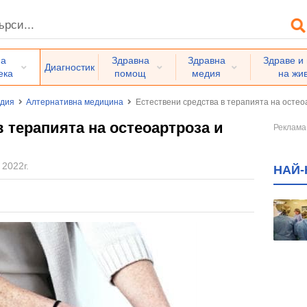
на
Здравна
Здравна
Здраве и
Диагностик
ека
помощ
медия
на жи
едия
Алтернативна медицина
Естествени средства в терапията на остео
 терапията на остеоартроза и
 2022г.
НАЙ-