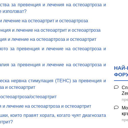
ства за превенция и лечения на остеоартроза и
е използват?
и лечение на остеоартрит и остеоартроза
енция и лечение на остеоартрит и остеоартроза
ция и лечение на остеоартроза и остеоартрит
лото за превенция и лечение на остеоартроза и
апия за превенция и лечение на остеоартроза и
НАЙ-
ФОР
ческа нервна стимулация (ТЕНС) за превенция и
за и остеоартрит
Сп
Ze
остеоартроза/остеоартрит
пре
я и лечение на остеоартроза и остеоартрит
Мо
кр
шки, които правят хората, когато чуят диагнозата
пре
ртрит?