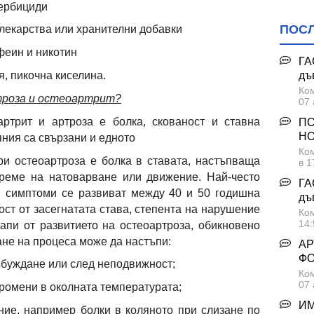
хербициди
ПОС
лекарства или хранителни добавки
феин и никотин
ГА
я, пикочна киселина.
дъ
Ком
троза и остеоартрит?
07 
артрит и артроза е болка, скованост и ставна
ПО
НО
ния са свързани и едното
Ком
и остеоартроза е болка в ставата, настъпваща
в 1
реме на натоварване или движение. Най-често
ГА
и симптоми се развиват между 40 и 50 годишна
дъ
ост от засегнатата става, степента на нарушение
Ком
14:
тапи от развитието на остеоартроза, обикновено
ане на процеса може да настъпи:
АР
Ф
ъбуждане или след неподвижност;
Ком
07 
ромени в околната температурата;
ИМ
ние, например
болки в коляното при слизане по