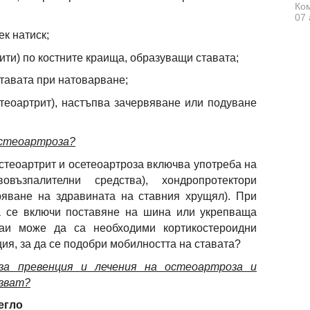
Ком
07 
к натиск;
ти) по костните краища, образуващи ставата;
тавата при натоварване;
теоартрит), настъпва зачервяване или подуване
остеоартроза?
стеоартрит и осетеоартроза включва употреба на
възпалителни средства), хондропротектори
ряване на здравината на ставния хрущял). При
а се включи поставяне на шина или укрепваща
чаи може да са необходими кортикостероидни
ия, за да се подобри мобилността на ставата?
за превенция и лечения на остеоартроза и
лзват?
егло