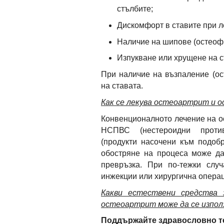
стълбите;
Дискомфорт в ставите при ле
Наличие на шипове (остеофи
Изпукване или хрущене на с
При наличие на възпаление (ос
на ставата.
Как се лекува остеоартрит и 
Конвенционалното лечение на о
НСПВС (нестероидни противо
(продукти насочени към подоб
обостряне на процеса може д
превръзка. При по-тежки слу
инжекции или хирургична операц
Какви естествени средства 
остеоартрит може да се изпо
Поддържайте здравословно т