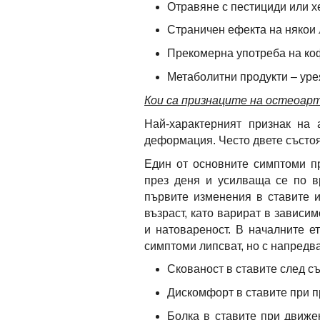
Отравяне с пестициди или 
Страничен ефекта на някои 
Прекомерна употреба на ко
Метаболитни продукти – уре
Кои са признаците на остеоар
Най-характерният признак на 
деформация. Често двете състоя
Един от основните симптоми пр
през деня и усилваща се по в
първите изменения в ставите 
възраст, като варират в зависим
и натовареност. В началните е
симптоми липсват, но с напредв
Скованост в ставите след с
Дискомфорт в ставите при п
Болка в ставите при движе