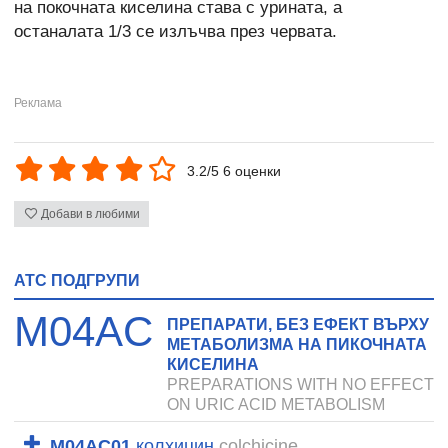
на покочната киселина става с урината, а
останалата 1/3 се излъчва през червата.
3.2/5 6 оценки
Добави в любими
ATC ПОДГРУПИ
M04AC
ПРЕПАРАТИ, БЕЗ ЕФЕКТ ВЪРХУ
МЕТАБОЛИЗМА НА ПИКОЧНАТА
КИСЕЛИНА
PREPARATIONS WITH NO EFFECT
ON URIC ACID METABOLISM
M04AC01
колхицин
colchicine