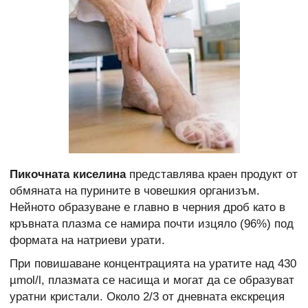
Пикочната киселина
представлява краен продукт от
обмяната на пурините в човешкия организъм.
Нейното образуване е главно в черния дроб като в
кръвната плазма се намира почти изцяло (96%) под
формата на натриеви урати.
При повишаване концентрацията на уратите над 430
µmol/l, плазмата се насища и могат да се образуват
уратни кристали. Около 2/3 от дневната екскреция