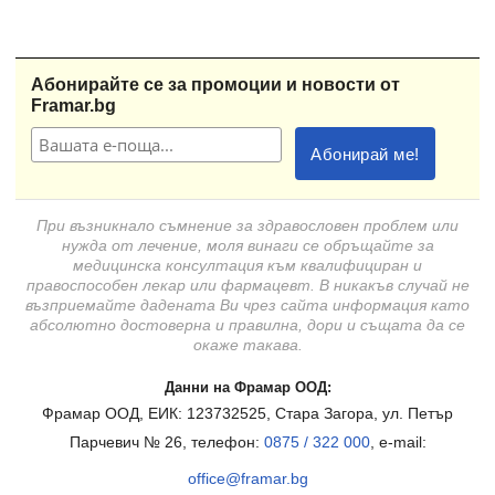
Абонирайте се за промоции и новости от
Framar.bg
При възникнало съмнение за здравословен проблем или
нужда от лечение, моля винаги се обръщайте за
медицинска консултация към квалифициран и
правоспособен лекар или фармацевт. В никакъв случай не
възприемайте дадената Ви чрез сайта информация като
абсолютно достоверна и правилна, дори и същата да се
окаже такава.
Данни на Фрамар ООД:
Фрамар ООД, ЕИК: 123732525, Стара Загора, ул. Петър
Парчевич № 26, телефон:
0875 / 322 000
, e-mail:
office@framar.bg