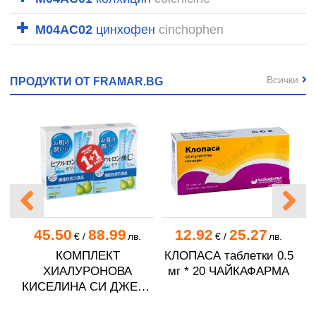
M04AC02
цинхофен
cinchophen
Всички
ПРОДУКТИ ОТ FRAMAR.BG
45.50
88.99
12.92
25.27
.
€
/
лв.
€
/
лв.
.5
КОМПЛЕКТ
КЛОПАСА таблeтки 0.5
К
ХИАЛУРОНОВА
мг * 20 ЧАЙКАФАРМА
КИСЕЛИНА СИ ДЖЕЛИ
желирани стика 2 кутии