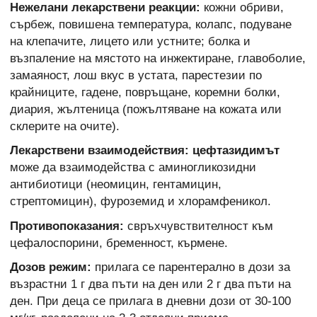
Нежелани лекарствени реакции:
кожни обриви,
сърбеж, повишена температура, колапс, подуване
на клепачите, лицето или устните; болка и
възпаление на мястото на инжектиране, главоболие,
замаяност, лош вкус в устата, парестезии по
крайниците, гадене, повръщане, коремни болки,
диария, жълтеница (пожълтяване на кожата или
склерите на очите).
Лекарствени взаимодействия: цефтазидимът
може да взаимодейства с аминогликозидни
антибиотици (неомицин, гентамицин,
стрептомицин), фуроземид и хлорамфеникол.
Противопоказания:
свръхчувствителност към
цефалоспорини, бременност, кърмене.
Дозов режим:
прилага се парентерално в дози за
възрастни 1 г два пъти на ден или 2 г два пъти на
ден. При деца се прилага в дневни дози от 30-100