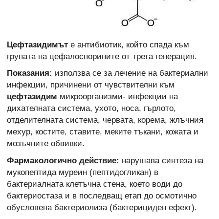
Цефтазидимът
е антибиотик, който спада към
групата на цефалоспорините от трета генерация.
Показания:
използва се за лечение на бактериални
инфекции, причинени от чувствителни към
цефтазидим
микроорганизми- инфекции на
дихателната система, ухото, носа, гърлото,
отделителната система, червата, корема, жлъчния
мехур, костите, ставите, меките тъкани, кожата и
мозъчните обвивки.
Фармакологично действие:
нарушава синтеза на
мукопептида муреин (пептидогликан) в
бактериалната клетъчна стена, което води до
бактериостаза и в последващ етап до осмотично
обусловена бактериолиза (бактерициден ефект).