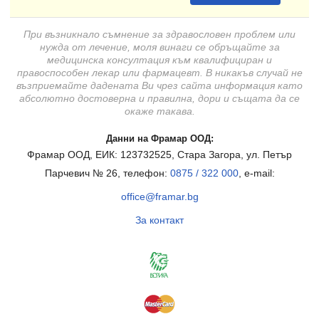
При възникнало съмнение за здравословен проблем или
нужда от лечение, моля винаги се обръщайте за
медицинска консултация към квалифициран и
правоспособен лекар или фармацевт. В никакъв случай не
възприемайте дадената Ви чрез сайта информация като
абсолютно достоверна и правилна, дори и същата да се
окаже такава.
Данни на Фрамар ООД:
Фрамар ООД, ЕИК: 123732525, Стара Загора, ул. Петър
Парчевич № 26, телефон:
0875 / 322 000
, e-mail:
office@framar.bg
За контакт