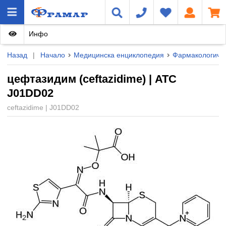
Инфо
Назад
|
Начало
Медицинска енциклопедия
Фармакологичн
цефтазидим (ceftazidime) | ATC
J01DD02
ceftazidime | J01DD02