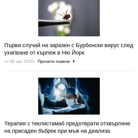
Първи случай на заразен с Бурбонски вирус след
ухапване от кърлеж в Ню Йорк
от 06 авг 2026г.
Прочети повече
Терапия с теклистамаб предотврати отхвърляне
на присаден бъбрек при мъж на диализа