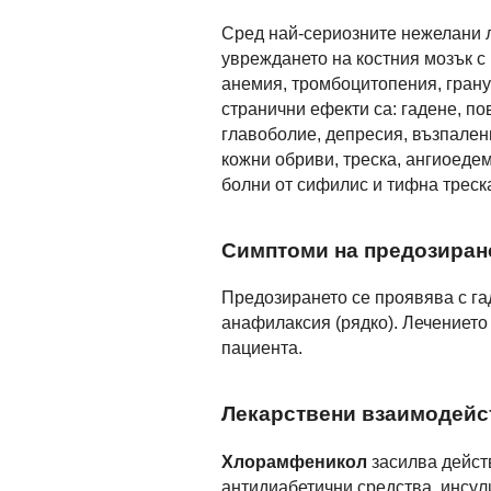
Сред най-сериозните нежелани 
увреждането на костния мозък с
анемия, тромбоцитопения, гран
странични ефекти са: гадене, по
главоболие, депресия, възпален
кожни обриви, треска, ангиоеде
болни от сифилис и тифна треска
Симптоми на предозиран
Предозирането се проявява с га
анафилаксия (рядко). Лечението
пациента.
Лекарствени взаимодейс
Хлорамфеникол
засилва дейст
антидиабетични средства, инсул