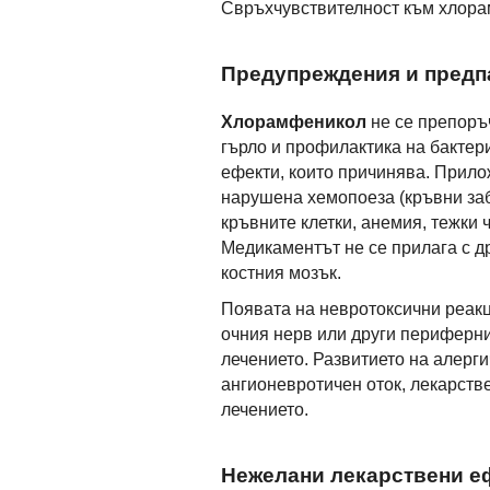
Свръхчувствителност към хлора
Предупреждения и предп
Хлорамфеникол
не се препоръ
гърло и профилактика на бакте
ефекти, които причинява. Прило
нарушена хемопоеза (кръвни за
кръвните клетки, анемия, тежки
Медикаментът не се прилага с др
костния мозък.
Появата на невротоксични реакц
очния нерв или други периферни
лечението. Развитието на алерги
ангионевротичен оток, лекарств
лечението.
Нежелани лекарствени е