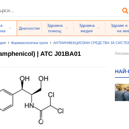
на
Здравна
Здравна
Здраве и
Диагностик
ека
помощ
медия
на жи
едия
Фармакологични групи
АНТИИНФЕКЦИОЗНИ СРЕДСТВА ЗА СИСТ
mphenicol) | ATC J01BA01
НАЙ-