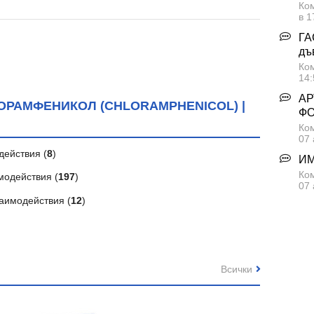
Ком
в 1
ГА
дъ
Ком
14:
АР
РАМФЕНИКОЛ (CHLORAMPHENICOL) |
Ф
Ком
07 
действия (
8
)
ИМ
Ком
модействия (
197
)
07 
аимодействия (
12
)
Всички