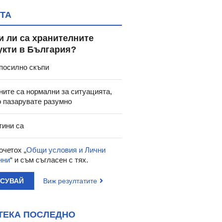
ТА
и ли са хранителните
укти в България?
посилно скъпи
ните са нормални за ситуацията,
о пазарувате разумно
тини са
очетох „
Общи условия и Лични
нни
“ и съм съгласен с тях.
АСУВАЙ
Виж резултатите
ТЕКА ПОСЛЕДНО