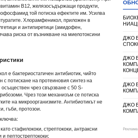
ОБН
 витамин В12, желязосъдържащи продукти,
лофосфамид той потиска ефектите им. Усилва
БИОХ
итуратите. Хлорамфеникол, приложен в
НИАЦИ
лгетици и антипиретици (амидофен,
ичава риска от възникване на миелотоксини
ДЖО 
СПОКО
ДЖО Е
ристики
КОМП
КОНЦ
ол е бактериостатичен антибиотик, чийто
н с потискане на протеиновия синтез на
ДЖО Е
 осъществен чрез свързване с 50 S-
КОМП
рибозоми. Чрез този механизъм се потиска
тките на микроорганизмите. Антибиотикът не
ДЖО Е
, гъби, протозои.
КОМП
включва:
като стафилококи, стрептококи, антраксни
и и пептострептококи;