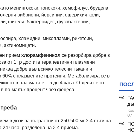
като менингококи, гонококи, хемофилус, бруцела,
холерни вибриони, йерсинии, ешерихия коли,
ли, шигели, бактероидес, фузобактерии,
тоспира, хламидии, микоплазми, рикетсии,
и, актиномицети.
лен прием
хлорамфеникол
се резорбира добре в
за от 1 гр достига терапевтични плазмени
никва добре във всичко телесни тъкани и
ло 60% с плазмените протеини. Метаболизира се в
живот в плазмата е 1,5 до 4 часа. Отделя се от
ПОС
 в по-малък процент чрез фецеса.
ГА
дъ
отреба
Ком
07 
ием в дози за възрастни от 250-500 мг 3-4 пъти на
ПО
за 24 часа, разделена на 3-4 приема.
НО