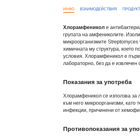
ИНФО
ВЗАИМОДЕЙСТВИЯ
ПРОДУК
Хлорамфеникол
е антибактериа
групата на амфениколите. Изоли
микроорганизмите Streptomyces v
химичната му структура, което 
условия. Хлорамфеникол е първи
лабораторно, без да е извлечен 
Показания за употреба
Хлорамфеникол се използва за л
към него микроорганизми, като 
инфекции, причинени от хемофи
Противопоказания за уп