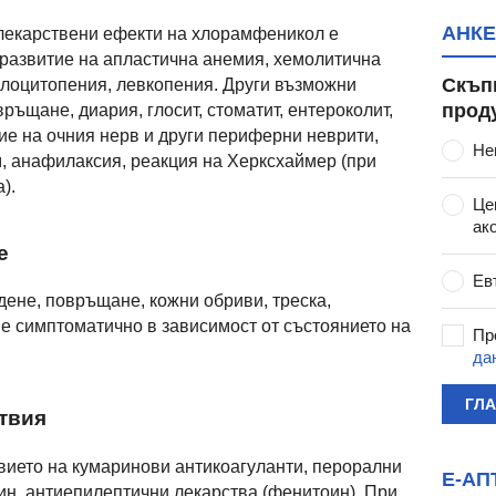
АНКЕ
лекарствени ефекти на хлорамфеникол е
 развитие на апластична анемия, хемолитична
Скъп
улоцитопения, левкопения. Други възможни
прод
връщане, диария, глосит, стоматит, ентероколит,
ие на очния нерв и други периферни неврити,
Не
м, анафилаксия, реакция на Херксхаймер (при
).
Це
ак
е
Ев
дене, повръщане, кожни обриви, треска,
 е симптоматично в зависимост от състоянието на
Пр
да
ГЛ
твия
вието на кумаринови антикоагуланти, перорални
Е-АП
ин, антиепилептични лекарства (фенитоин). При