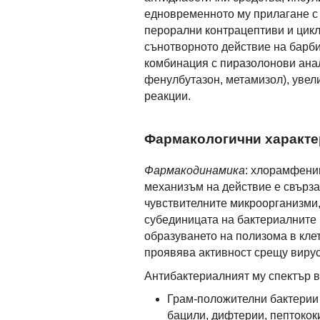
едновременното му прилагане с
перорални контрацептиви и цик
сънотворното действие на барб
комбинация с пиразолонови ана
фенулбутазон, метамизол), увел
реакции.
Фармакологични характе
Фармакодинамика
: хлорамфеник
механизъм на действие е свърза
чувствителните микроорганизми,
субединицата на бактериалните 
образуването на полизома в кле
проявява активност срещу вируси
Антибактериалният му спектър 
Грам-положителни бактерии 
бацили, дифтерии, пептокок