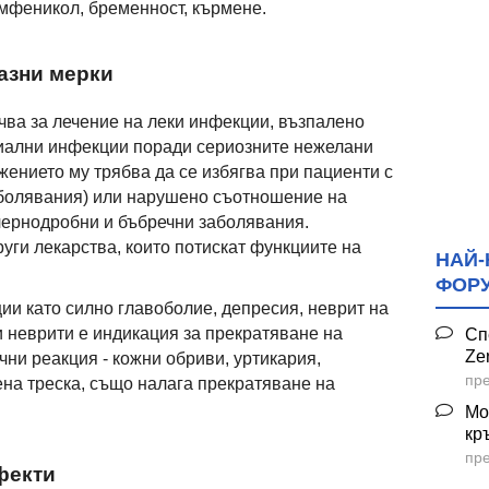
мфеникол, бременност, кърмене.
азни мерки
чва за лечение на леки инфекции, възпалено
риални инфекции поради сериозните нежелани
жението му трябва да се избягва при пациенти с
болявания) или нарушено съотношение на
 чернодробни и бъбречни заболявания.
уги лекарства, които потискат функциите на
НАЙ-
ФОР
ии като силно главоболие, депресия, неврит на
 неврити е индикация за прекратяване на
Сп
Ze
чни реакция - кожни обриви, уртикария,
пре
ена треска, също налага прекратяване на
Мо
кр
пре
фекти