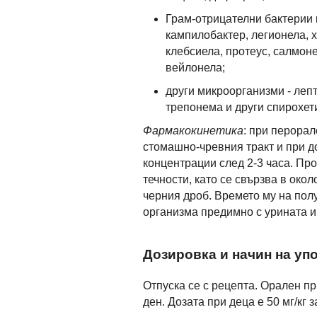
Грам-отрицателни бактерии 
кампилобактер, легионела, 
клебсиела, протеус, салмоне
вейлонела;
други микроорганизми - леп
трепонема и други спирохет
Фармакокинетика
: при перора
стомашно-чревния тракт и при до
концентрации след 2-3 часа. Про
течности, като се свързва в око
черния дроб. Времето му на полу
организма предимно с урината и
Дозировка и начин на уп
Отпуска се с рецепта. Орален пр
ден. Дозата при деца е 50 мг/кг 