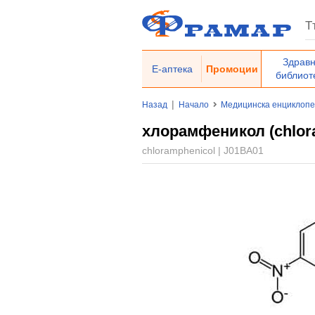
Здрав
Е-аптека
Промоции
библиот
|
Назад
Начало
Медицинска енциклоп
хлорамфеникол (chlora
chloramphenicol | J01BA01