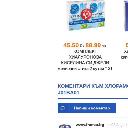
45.50
88.99
€
/
лв.
КОМПЛЕКТ
Х
ХИАЛУРОНОВА
кап
КИСЕЛИНА СИ ДЖЕЛИ
желирани стика 2 кутии * 31
КОМЕНТАРИ КЪМ ХЛОРАМФ
J01BA01
Напиши коментар
www.framar.bg
на 08 August