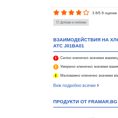
3.8/5 8 оценки
Добави в любими
ВЗАИМОДЕЙСТВИЯ НА ХЛО
ATC J01BA01
Силно клинично значими взаимо
Умерено клинично значими взаи
Маловажно клинично значими вз
Виж подробно всички
ПРОДУКТИ ОТ FRAMAR.BG