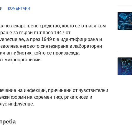
ТИ
КОМЕНТАРИ
лно лекарствено средство, което се отнася към
ран е за първи път през 1947 от
enezuelae, а през 1949 г. е идентифицирана и
позволява неговото синтезиране в лабораторни
я антибиотик, който се произвежда
от микроорганизми.
ечение на инфекции, причинени от чувствителни
тежки форми на коремен тиф, рикетсиози и
лус инфлуенце.
отреба