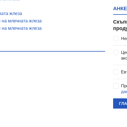
АНКЕ
ната жлеза
 на млечната жлеза
Скъп
прод
 на млечната жлеза
Не
Це
ак
Ев
Пр
да
ГЛ