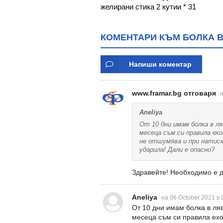
желирани стика 2 кутии * 31
КОМЕНТАРИ КЪМ БОЛКА В
Напиши коментар
www.framar.bg отговаря
н
Aneliya
От 10 дни имам болка в л
месеца съм си правила ехо
не отшумява и при натиск
ударила! Дали е опасно?
Здравейте! Необходимо е д
Aneliya
на 06 October 2021 в 
От 10 дни имам болка в ляв
месеца съм си правила ехо