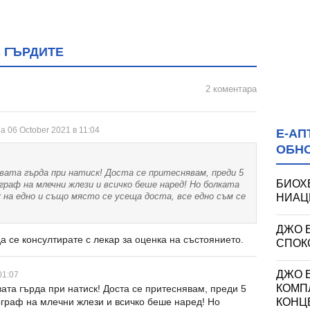
 ГЪРДИТЕ
2 коментара
а 06 October 2021 в 11:04
Е-АП
ОБН
явата гърда при натиск! Доста се притеснявам, преди 5
БИОХ
граф на млечни жлези и всичко беше наред! Но болката
НИАЦИ
 на едно и също място се усеща доста, все едно съм се
ДЖО 
а се консултирате с лекар за оценка на състоянието.
СПОКО
ДЖО Е
01:07
КОМП
ата гърда при натиск! Доста се притеснявам, преди 5
граф на млечни жлези и всичко беше наред! Но
КОНЦ