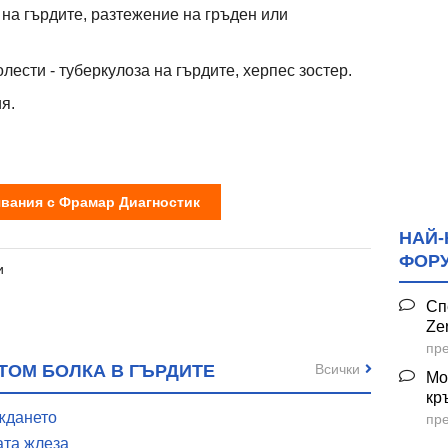
 на гърдите, разтежение на гръден или
ести - туберкулоза на гърдите, херпес зостер.
я.
вания с Фрамар Диагностик
НАЙ-
ФОР
и
Сп
Ze
пре
Всички
ТОМ БОЛКА В ГЪРДИТЕ
Мо
кр
аждането
пре
ата жлеза