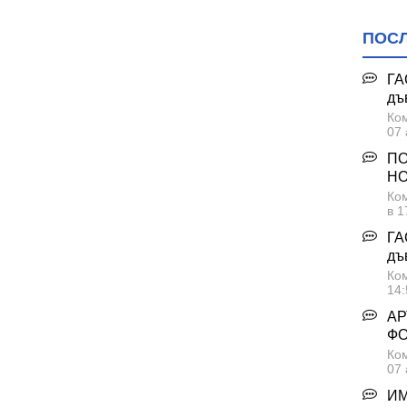
ПОС
ГА
дъ
Ком
07 
ПО
НО
Ком
в 1
ГА
дъ
Ком
14:
АР
Ф
Ком
07 
ИМ