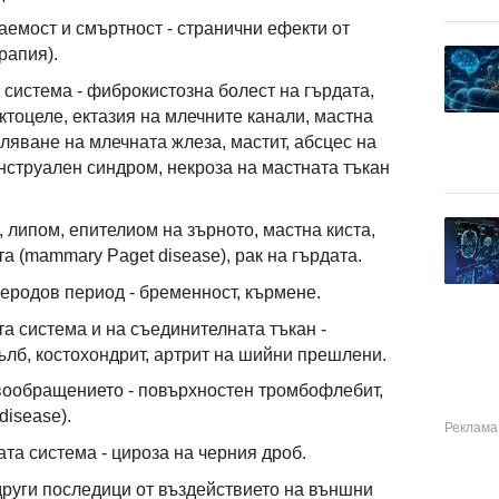
емост и смъртност - странични ефекти от
рапия).
 система - фиброкистозна болест на гърдата,
ктоцеле, ектазия на млечните канали, мастна
ляване на млечната жлеза, мастит, абсцес на
нструален синдром, некроза на мастната тъкан
 липом, епителиом на зърното, мастна киста,
а (mammary Paget disease), рак на гърдата.
еродов период - бременност, кърмене.
а система и на съединителната тъкан -
ълб, костохондрит, артрит на шийни прешлени.
вообращението - повърхностен тромбофлебит,
disease).
та система - цироза на черния дроб.
други последици от въздействието на външни