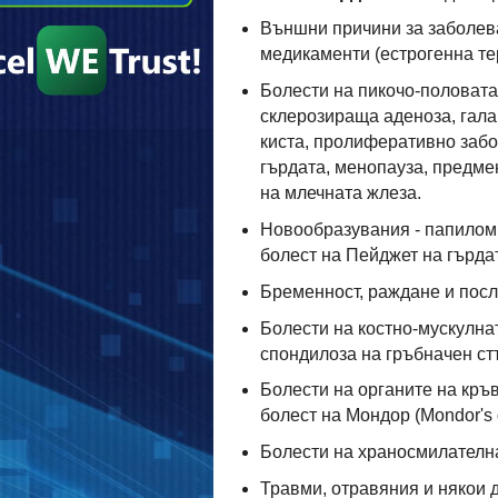
Външни причини за заболева
медикаменти (естрогенна те
Болести на пикочо-половата
склерозираща аденоза, гала
киста, пролиферативно забо
гърдата, менопауза, предме
на млечната жлеза.
Новообразувания - папилом,
болест на Пейджет на гърдат
Бременност, раждане и посл
Болести на костно-мускулнат
спондилоза на гръбначен ст
Болести на органите на кръ
болест на Мондор (Mondor's 
Болести на храносмилателна
Травми, отравяния и някои 