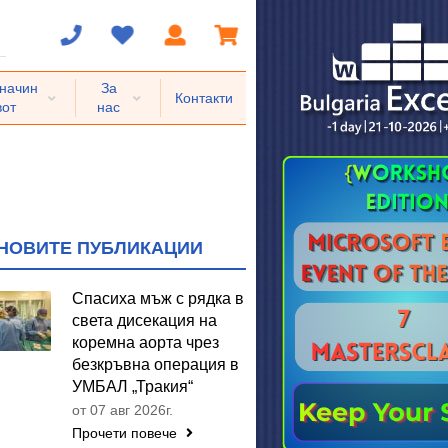
 начин
За
Контакти
вот
нас
НОВИТЕ ПУБЛИКАЦИИ
Спасиха мъж с рядка в
света дисекация на
коремна аорта чрез
безкръвна операция в
УМБАЛ „Тракия“
от 07 авг 2026г.
Прочети повече