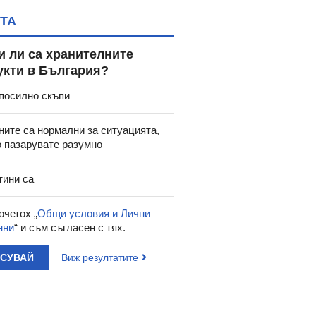
ТА
и ли са хранителните
укти в България?
посилно скъпи
ните са нормални за ситуацията,
о пазарувате разумно
тини са
очетох „
Общи условия и Лични
нни
“ и съм съгласен с тях.
АСУВАЙ
Виж резултатите