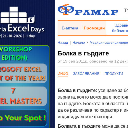
Здрав
Е-аптека
Промоции
библиот
|
Назад
Начало
Медицинска енциклоп
Болка в гърдите
от 19 сеп 2011г., обновено на 12 дек 
ИНФО
ЗАБОЛЯВАНИЯ
ПРОДУКТИ
Болка в гърдите:
усещане за бо
зърната, която може да е постоя
на гърдите. Болката в областта 
да се различава по характер и и
индивидуалните фактори.
Болката в гърдите
може да се 