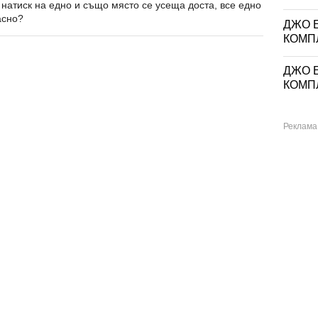
 натиск на едно и също място се усеща доста, все едно
асно?
ДЖО Е
КОМП
ДЖО Е
КОМП