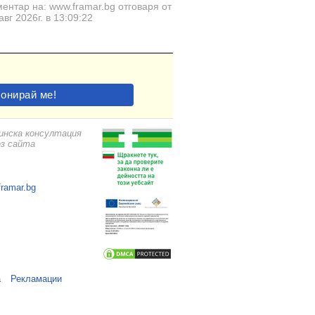
ентар на: www.framar.bg отговаря от
авг 2026г. в 13:09:22
цинска консултация
ез сайта
framar.bg
а
Рекламации