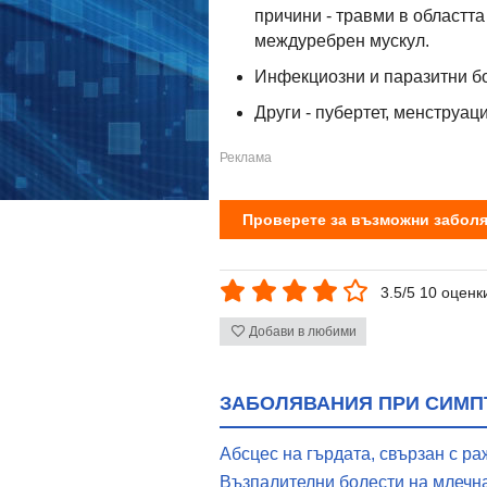
причини - травми в областта
междуребрен мускул.
Инфекциозни и паразитни бол
Други - пубертет, менструаци
Проверете за възможни заболя
3.5/5 10 оценк
Добави в любими
ЗАБОЛЯВАНИЯ ПРИ СИМП
Абсцес на гърдата, свързан с р
Възпалителни болести на млечн