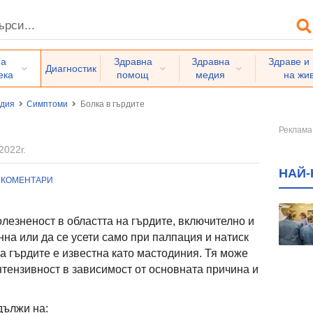
на
Здравна
Здравна
Здраве и
Диагностик
ека
помощ
медия
на жи
едия
Симптоми
Болка в гърдите
2022г.
НАЙ-
КОМЕНТАРИ
лезненост в областта на гърдите, включително и
нна или да се усети само при палпация и натиск
на гърдите е известна като мастодиния.
Тя може
нтензивност в зависимост от основната причина и
дължи на: