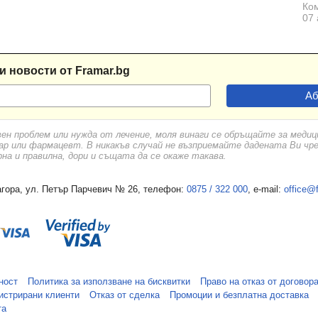
Ком
07 
и новости от Framar.bg
вен проблем или нужда от лечение, моля винаги се обръщайте за меди
ар или фармацевт. В никакъв случай не възприемайте дадената Ви чр
а и правилна, дори и същата да се окаже такава.
гора, ул. Петър Парчевич № 26, телефон:
0875 / 322 000
, e-mail:
office@
ност
Политика за използване на бисквитки
Право на отказ от договор
истрирани клиенти
Отказ от сделка
Промоции и безплатна доставка
та