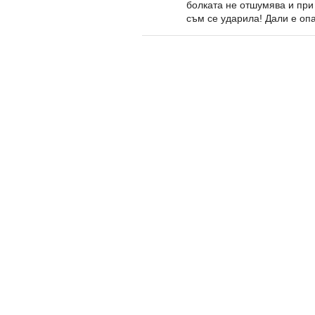
болката не отшумява и при
съм се ударила! Дали е оп