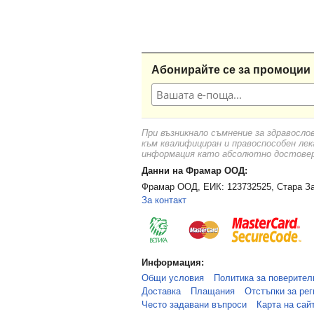
Абонирайте се за промоции 
При възникнало съмнение за здравосло
към квалифициран и правоспособен лек
информация като абсолютно достоверн
Данни на Фрамар ООД:
Фрамар ООД, ЕИК: 123732525, Стара За
За контакт
Информация:
Общи условия
Политика за поверител
Доставка
Плащания
Отстъпки за рег
Често задавани въпроси
Карта на сай