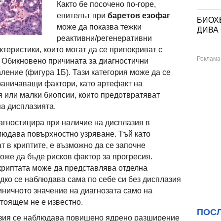
Както бе посочено по-горе,
епителът при
баретов езофаг
БИОХ
може да показва тежки
ДИВА 
реактивни/регенеративни
теристики, които могат да се припокриват с
 Обикновено причината за диагностични
ление (фигура 1Б). Тази категория може да се
граничаващи фактори, като артефакт на
 или малки биопсии, които предотвратяват
а дисплазията.
агностицира при наличие на дисплазия в
блюдава повърхностно узряване. Тъй като
т в криптите, е възможно да се започне
оже да бъде рисков фактор за прогресия.
криптата може да представлява отделна
ядко се наблюдава сама по себе си без дисплазия
иничното значение на диагнозата само на
тоящем не е известно.
ПОС
зия
се наблюдава повишено ядрено разширение