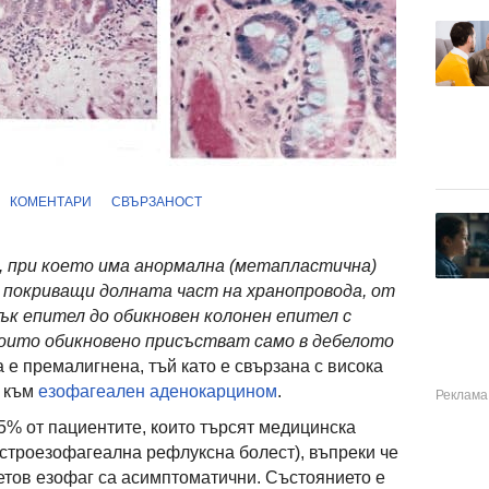
КОМЕНТАРИ
СВЪРЗАНОСТ
, при което има анормална (метапластична)
 покриващи долната част на хранопровода, от
к епител до обикновен колонен епител с
които обикновено присъстват само в дебелото
а е премалигнена, тъй като е свързана с висока
д към
езофагеален аденокарцином
.
5% от пациентите, които търсят медицинска
астроезофагеална рефлуксна болест), въпреки че
етов езофаг са асимптоматични. Състоянието е