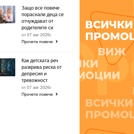
Защо все повече
пораснали деца се
отчуждават от
родителите си
от 07 авг 2026г.
Прочети повече
Как детската реч
разкрива риска от
депресия и
тревожност
от 07 авг 2026г.
Прочети повече