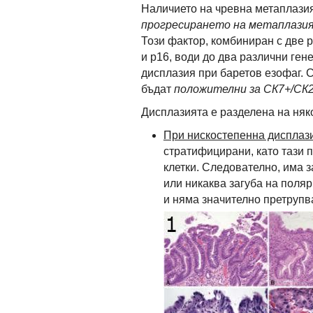
Наличието на чревна метаплази
прогресирането на метаплазия
Този фактор, комбиниран с две 
и p16, води до два различни ген
дисплазия при баретов езофаг. 
бъдат
положителни за СК7+/СК2
Дисплазията е разделена на няк
При нискостепенна дисплаз
стратифицирани, като тази 
клетки. Следователно, има 
или никаква загуба на поляр
и няма значително претрупв