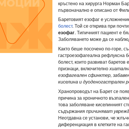
кръстено на хирурга Норман Бар
първоначално е описано от Фили
Баретовият езофаг е усложнени
болест
. Той се открива при поч
езофаг
. Типичният пациент е бя
Заболяването може да се наблю
Както беше посочено по-горе, с
гастроезофагеална рефлуксна б
болест, които развиват баретов
признаци, включително
хиатална
езофагеален сфинктер, забаве
киселина и дуоденогастрален р
Хранопроводът на Барет се поя
причина за хроничното възпален
това заболяване киселинният ст
съдържания
причиняват уврежд
Неотдавна се установи, че жлъч
диференциация в клетките на га