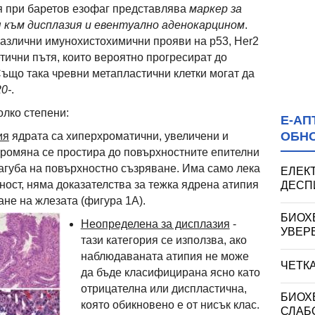
я при баретов езофаг представлява
маркер за
 към дисплазия и евентуално аденокарцином
.
различни имунохистохимични прояви на р53, Her2
етични пътя, които вероятно прогресират до
Също така чревни метапластични клетки могат да
0-
.
олко степени:
Е-АП
ОБН
ия
ядрата са хиперхроматични, увеличени и
промяна се простира до повърхностните епителни
загуба на повърхностно съзряване. Има само лека
ЕЛЕК
ност, няма доказателства за тежка ядрена атипия
ДЕСПИ
ане на жлезата (фигура 1А).
БИОХ
Неопределена за дисплазия
-
УВЕРЕ
тази категория се използва, ако
наблюдаваната атипия не може
ЧЕТК
да бъде класифицирана ясно като
отрицателна или диспластична,
БИОХ
която обикновено е от нисък клас.
СЛАБО