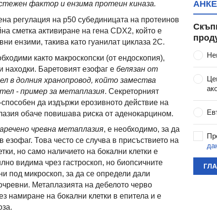
АНКЕ
стежен фактор и ензима протеин киназа.
ена регулация на р50 субединицата на протеинов
Скъп
йна сметка активиране на гена CDX2, който е
прод
вни ензими, такива като гуанилат циклаза 2С.
Не
обходими както макроскопски (от ендоскопия),
и находки. Баретовият езофаг е
белязан от
Це
л в долния хранопровод, който замества
ак
тел - пример за метаплазия
. Секреторният
-способен да издържи ерозивното действие на
Ев
лазия обаче повишава риска от аденокарцином.
наречено чревна метаплазия
, е необходимо, за да
Пр
в езофаг. Това често се случва в присъствието на
да
тки, но само наличието на бокални клетки е
илно видима чрез гастроскоп, но биопсичните
ГЛ
ни под микроскоп, за да се определи дали
очревни. Метаплазията на дебелото черво
з намиране на бокални клетки в епитела и е
оза.