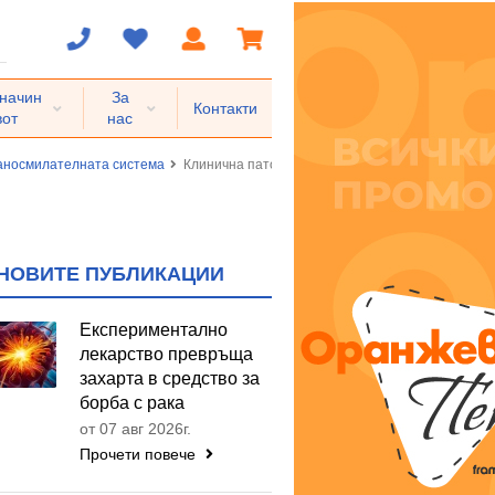
 начин
За
Контакти
вот
нас
раносмилателната система
Клинична патология на баретов езофаг
НОВИТЕ ПУБЛИКАЦИИ
Експериментално
лекарство превръща
захарта в средство за
борба с рака
от 07 авг 2026г.
Прочети повече