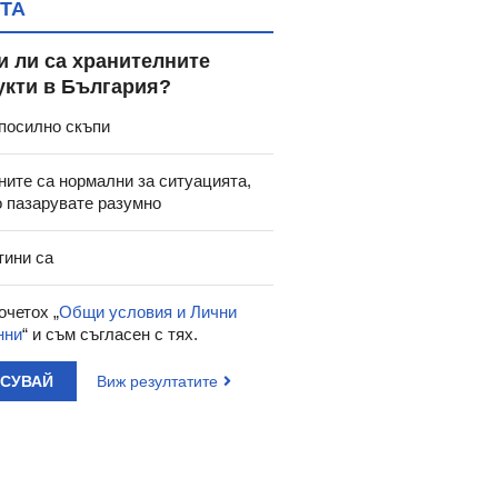
ТА
и ли са хранителните
укти в България?
посилно скъпи
ните са нормални за ситуацията,
о пазарувате разумно
тини са
очетох „
Общи условия и Лични
нни
“ и съм съгласен с тях.
АСУВАЙ
Виж резултатите