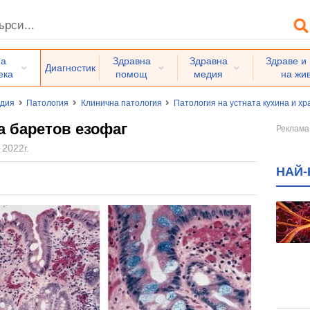
на
Здравна
Здравна
Здраве и
Диагностик
ека
помощ
медия
на жи
едия
Патология
Клинична патология
Патология на устната кухина и х
а баретов езофаг
 2022г.
НАЙ-