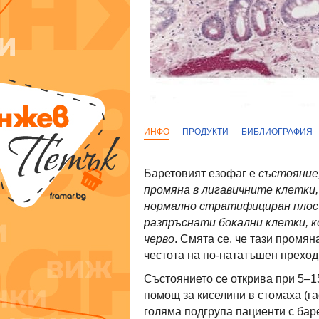
ИНФО
ПРОДУКТИ
БИБЛИОГРАФИЯ
Баретовият езофаг е
състояние
промяна в лигавичните клетки,
нормално стратифициран плосъ
разпръснати бокални клетки, 
черво
. Смята се, че тази промян
честота на по-нататъшен прехо
Състоянието се открива при 5–1
помощ за киселини в стомаха (г
голяма подгрупа пациенти с бар