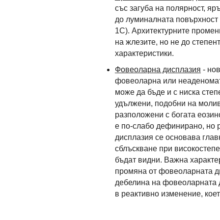
със загуба на полярност, я
до луминалната повърхност 
1С). Архитектурните промен
на жлезите, но не до степе
характеристики.
Фовеоларна дисплазия
- но
фовеоларна или неаденомато
може да бъде и с ниска степ
удължени, подобни на молив 
разположени с богата еози
е по-слабо дефинирано, но 
дисплазия се основава глав
сблъскване при високостепе
бъдат видни. Важна характе
промяна от фовеоларната ди
дебелина на фовеоларната д
в реактивно изменение, кое