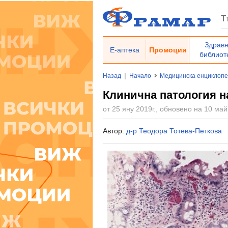
Здрав
Е-аптека
Промоции
библиот
|
Назад
Начало
Медицинска енциклоп
Клинична патология н
от 25 яну 2019г., обновено на 10 май
Автор:
д-р Теодора Тотева-Петкова