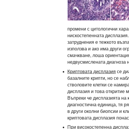
промени с цитологични харак
нискостепенната дисплазия.
затруднения е тежкото възпа
използва и ако има други о
смачкване, лоша ориентация
недвусмислената диагноза н
Криптовата дисплазия
се ди
базалните крипти, но се на
стволовите клетки се намира
дисплазия и това откритие м
Въпреки че дисплазията на 
диагностична единица, тя р
в други околни биопсии и кл
криптовата дисплазия понас
При високостепенна диспла