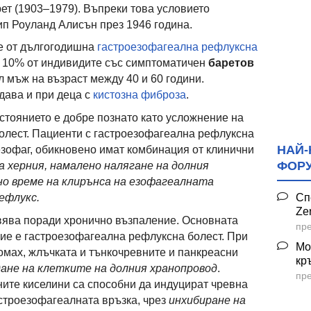
ет (1903–1979). Въпреки това условието
п Роуланд Алисън през 1946 година.
е от дългогодишна
гастроезофагеална рефлуксна
ти 10% от индивидите със симптоматичен
баретов
л мъж на възраст между 40 и 60 години.
дава и при деца с
кистозна фиброза
.
ъстоянието е добре познато като усложнение на
олест. Пациенти с гастроезофагеална рефлуксна
НАЙ-
 езофаг, обикновено имат комбинация от клинични
ФОР
 херния, намалено налягане на долния
но време на клирънса на езофагеалната
Сп
ефлукс.
Ze
вява поради хронично възпаление. Основната
пре
ие е гастроезофагеална рефлуксна болест. При
Мо
омах, жлъчката и тънкочревните и панкреасни
кр
ане на клетките на долния хранопровод
.
пре
ните киселини са способни да индуцират чревна
строезофагеалната връзка, чрез
инхибиране на