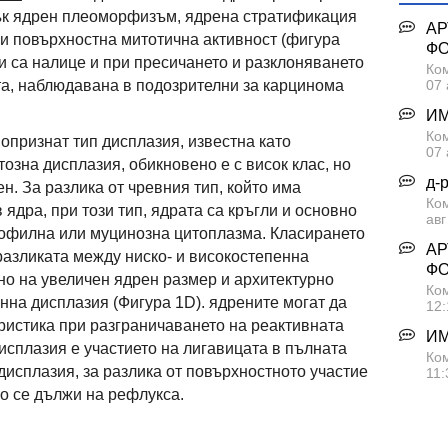
рък ядрен плеоморфизъм, ядрена стратификация
АР
и повърхностна митотична активност (фигура
Ф
и са налице и при пресичането и разклоняването
Ком
нта, наблюдавана в подозрителни за карцинома
07 
ИМ
Ком
вопризнат тип дисплазия, известна като
07 
зна дисплазия, обикновено е с висок клас, но
д-
ен. За разлика от чревния тип, който има
Ко
ядра, при този тип, ядрата са кръгли и основно
авг
нофилна или муцинозна цитоплазма. Класирането
АР
разликата между ниско- и високостепенна
Ф
но на увеличен ядрен размер и архитектурно
Ком
нна дисплазия (Фигура 1D). ядрените могат да
12:
ристика при разграничаването на реактивната
ИМ
сплазия е участието на лигавицата в пълната
Ком
исплазия, за разлика от повърхностното участие
11:
то се дължи на рефлукса.