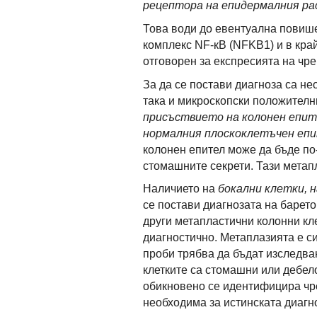
рецептора на епидермалния ра
Това води до евентуална повиш
комплекс NF-кВ (NFKB1) и в кра
отговорен за експресията на чре
За да се постави диагноза са не
така и микроскопски положителн
присъствието на колонен епите
нормалния плоскоклетъчен епи
колонен епител може да бъде по
стомашните секрети. Тази метап
Наличието на
бокални клетки, 
се постави диагнозата на барето
други метапластични колонни кле
диагностично. Метаплазията е с
проби трябва да бъдат изследва
клетките са стомашни или дебел
обикновено се идентифицира чре
необходима за истинската диагн