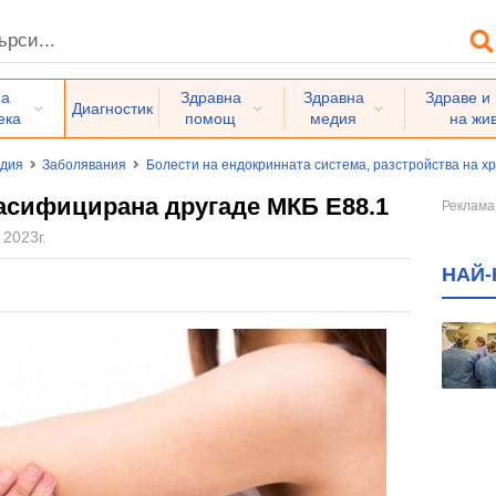
на
Здравна
Здравна
Здраве и
Диагностик
ека
помощ
медия
на жи
едия
Заболявания
Болести на ендокринната система, разстройства на х
асифицирана другаде МКБ E88.1
 2023г.
НАЙ-