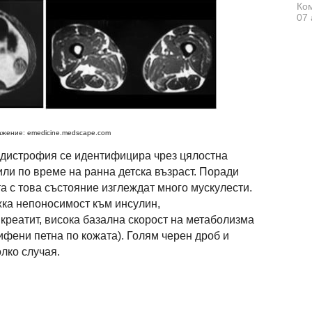
Ком
07 
жение: emedicine.medscape.com
дистрофия се идентифицира чрез цялостна
или по време на ранна детска възраст. Поради
а с това състояние изглеждат много мускулести.
жка непоносимост към инсулин,
креатит, висока базална скорост на метаболизма
ифени петна по кожата). Голям черен дроб и
лко случая.