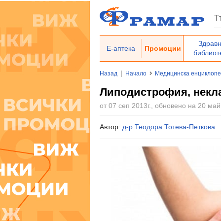
Здрав
Е-аптека
Промоции
библиот
|
Назад
Начало
Медицинска енциклоп
Липодистрофия, некл
от 07 сеп 2013г., обновено на 20 май
Автор:
д-р Теодора Тотева-Петкова