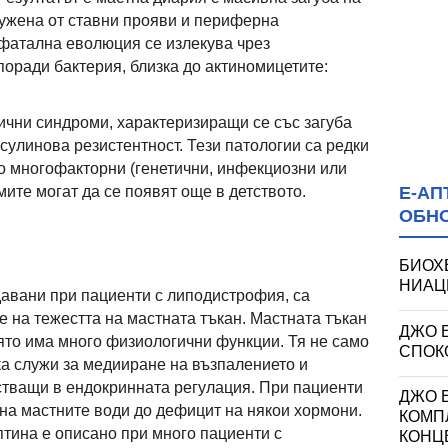
ружена от ставни прояви и периферна
фатална еволюция се излекува чрез
поради бактерия, близка до актиномицетите:
чни синдроми, характеризиращи се със загуба
сулинова резистентност. Тези патологии са редки
то многофакторни (генетични, инфекциозни или
Е-АП
ите могат да се появят още в детството.
ОБН
БИОХ
НИАЦИ
авани при пациенти с липодистрофия, са
е на тежестта на мастната тъкан. Мастната тъкан
ДЖО 
оято има много физиологични функции. Тя не само
СПОКО
ка служи за медииране на възпалението и
стващи в ендокринната регулация. При пациенти
ДЖО Е
на мастните води до дефицит на някои хормони.
КОМП
тина е описано при много пациенти с
КОНЦ