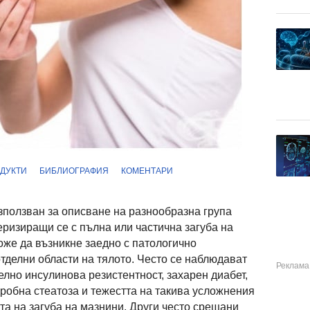
ДУКТИ
БИБЛИОГРАФИЯ
КОМЕНТАРИ
ползван за описване на разнообразна група
ризиращи се с пълна или частична загуба на
оже да възникне заедно с патологично
тделни области на тялото. Често се наблюдават
лно инсулинова резистентност, захарен диабет,
обна стеатоза и тежестта на такива усложнения
та на загуба на мазнини. Други често срещани