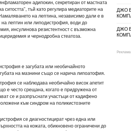
инфламаторен адипокин, секретиран от мастната
на ситостта", тъй като регулира медиаторите на
ДЖО Е
КОМП
 Намаляването на лептина, независимо дали е в
 на лептин или липодистрофия, води до
ДЖО Е
мия, инсулинова резистентност с възможна
КОМП
лицеридемия и чернодробна стеатоза.
истрофия е загубата или необичайното
губата на мазнини също се нарича липоатофия.
строфия се наблюдава необичайно висок апетит
що е често срещана, когато е придружена от
ват се и разпръснати участъци от кадифено
положени към синдром на поликистозните
истрофия се диагностицират чрез една или
върхността на кожата, обикновено ограничени до