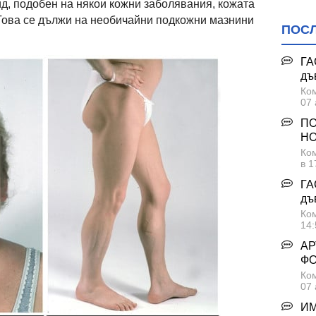
д, подобен на някои кожни заболявания, кожата
. Това се дължи на необичайни подкожни мазнини
ПОС
ГА
дъ
Ком
07 
ПО
НО
Ком
в 1
ГА
дъ
Ком
14:
АР
Ф
Ком
07 
ИМ