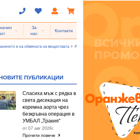
 начин
За
Контакти
вот
нас
раненето и на обмяната на веществата
Разстройства на обмяната на веще
НОВИТЕ ПУБЛИКАЦИИ
Спасиха мъж с рядка в
света дисекация на
коремна аорта чрез
безкръвна операция в
УМБАЛ „Тракия“
от 07 авг 2026г.
Прочети повече