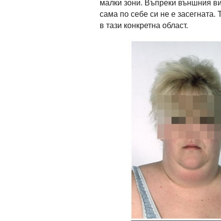
малки зони. Въпреки външния ви
сама по себе си не е засегната
в тази конкретна област.