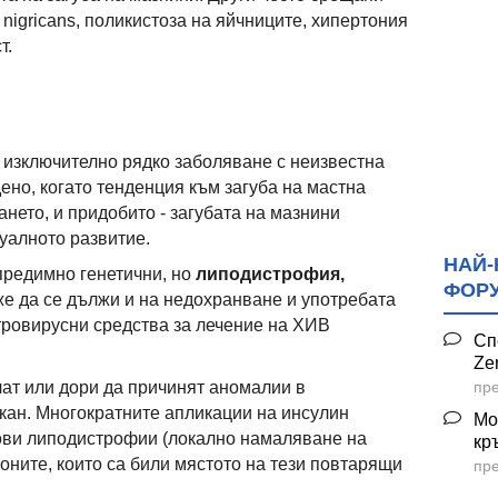
nigricans, поликистоза на яйчниците, хипертония
т.
изключително рядко заболяване с неизвестна
ено, когато тенденция към загуба на мастна
нето, и придобито - загубата на мазнини
уалното развитие.
НАЙ-
предимно генетични, но
липодистрофия,
ФОР
е да се дължи и на недохранване и употребата
етровирусни средства за лечение на ХИВ
Сп
Ze
пре
ат или дори да причинят аномалии в
кан. Многократните апликации на инсулин
Мо
ови липодистрофии (локално намаляване на
кр
оните, които са били мястото на тези повтарящи
пре