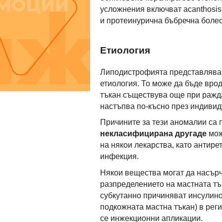
усложнения включват acanthosis 
и протеинурична бъбречна болес
Етиология
Липодистрофията представлява 
етиология. То може да бъде врод
тъкан съществува още при ражда
настъпва по-късно през индивид
Причините за тези аномалии са 
некласифицирана другаде
мож
на някои лекарства, като антир
инфекция.
Някои вещества могат да насърч
разпределението на мастната тъ
субкутанно причиняват инсулин
подкожната мастна тъкан) в реги
се инжекционни апликации.