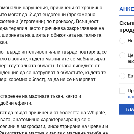
ормонални нарушения, причинени от хронично
АНКЕ
оито могат да бъдат ендогенни (прекомерно
кзогенни (ятрогенни) по произход. Всъщност
Скъп
дна терапия често причинява закръгляване на
прод
а ширината на шията и обиколката на талията
Не
кан.
по твърде интензивен и/или твърде повтарящ се
Це
егло в зоните, където мазнините се мобилизират
ак
ер: глутеалната област). Тогава липидите от
денция да се натрупват в областите, където те
Ев
р: коремна област), за да не се изчерпват
Пр
стареене на мастната тъкан, както и
да
одобни ефекти.
ГЛ
ат да бъдат причинени от болестта на Whipple,
вата, анатомично характеризиращо се с
иселини в макрофаги, инфилтриране на чревни и
езултатът е мастна диария с масивна загуба на