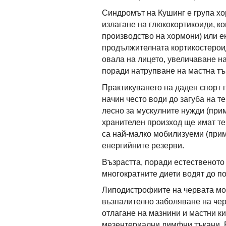
Синдромът на Кушинг е група х
излагане на глюкокортикоиди, к
производство на хормони) или е
продължителната кортикостерои
овала на лицето, увеличаване н
поради натрупване на мастна тъ
Практикуването на даден спорт 
начин често води до загуба на т
лесно за мускулните нужди (прим
хранителен произход ще имат тен
са най-малко мобилизуеми (приме
енергийните резерви.
Възрастта, поради естественото 
многократните диети водят до п
Липодистрофиите на червата мог
възпалително заболяване на чер
отлагане на мазнини и мастни к
мезентериални лимфни тъкани. Р