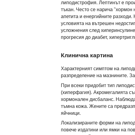
липодистрофия. Лептинът е про
тъкан. Често се нарича "хормон 
апетита и енергийните разходи.
условията на вътрешен недостиг
усложнения след хиперинсулине
прогресия до диабет, хипертриг
Клинична картина
Характерният симптом на липод
разпределение на мазнините. За
При всеки придобит тип липоди
(хиперфагия). Акромегалията съ
хормонален дисбаланс. Наблюда
тъмна кожа. Жените са предраз
яйчници.
Локализираните форми на липод
повече издатини или ямки на по