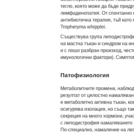
тегло, която може да бъде прид
лимфаденопатия. От спонтанно 
антибиотична терапия, тъй като 
Tropheryma whipplei.
Съществува група липодистрофи
на мастна тъкан и синдром на ин
и с лошо разбран произход, чес
имунологични фактори). Симптом
Патофизиология
Метаболитните промени, наблюд
резултат от цялостно намаляван
е метаболитно активна тъкан, к
осигурява изолация, но също та
секреция на много хормони, уча
с липодистрофия намаляването 
По-специално, намаление на леп