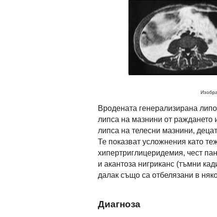
Изобра
Вродената генерализирана липо
липса на мазнини от раждането 
липса на телесни мазнини, децат
Те показват усложнения като те
хипертриглицеридемия, чест пан
и акантоза нигриканс (тъмни кад
далак също са отбелязани в няко
Диагноза