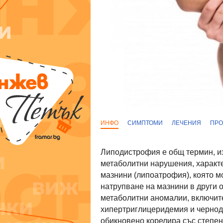
ИНФО
СИМПТОМИ
ЛЕЧЕНИЯ
ПРО
Липодистрофия е общ термин, из
метаболитни нарушения, характе
мазнини (липоатрофия), която м
натрупване на мазнини в други о
метаболитни аномалии, включите
хипертриглицеридемия и чернодр
обикновено корелира със степен