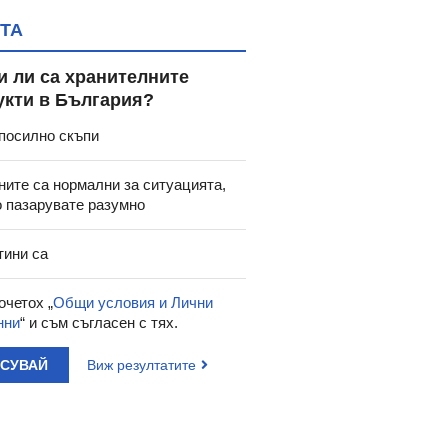
ТА
и ли са хранителните
укти в България?
посилно скъпи
ните са нормални за ситуацията,
о пазарувате разумно
тини са
очетох „
Общи условия и Лични
нни
“ и съм съгласен с тях.
АСУВАЙ
Виж резултатите