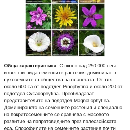
Обща характеристика:
С около над 250 000 сега
известни вида семенните растения доминират в
сухоземните съобщества на планетата. От тях
около 600 са от подотдел Pinophytina и около 200 от
подотдел Cycadophytina. Преобладават
представителите на подотдел Magnoliophytina.
Доминирането на семенните растения и специално
на покритосеменните се сравнява с масовото
развитие на папратовидните през палеозойската
ера. Спорофилите на семенните растения почти