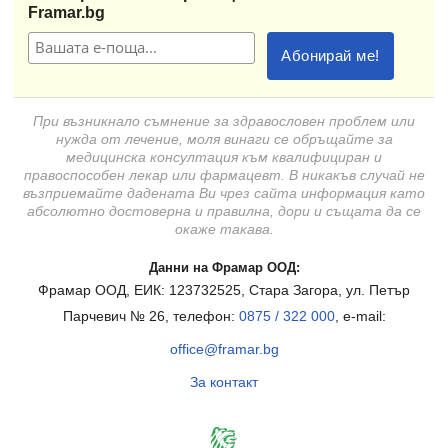
Framar.bg
При възникнало съмнение за здравословен проблем или
нужда от лечение, моля винаги се обръщайте за
медицинска консултация към квалифициран и
правоспособен лекар или фармацевт. В никакъв случай не
възприемайте дадената Ви чрез сайта информация като
абсолютно достоверна и правилна, дори и същата да се
окаже такава.
Данни на Фрамар ООД:
Фрамар ООД, ЕИК: 123732525, Стара Загора, ул. Петър
Парчевич № 26, телефон:
0875 / 322 000
, e-mail:
office@framar.bg
За контакт