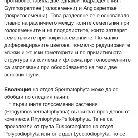
противопоставяла две еднакви подразделения -
Gymnospermae (голосеменни) и Angiospermae
(покритосеменни). Това разделяне се е основавало
главно на различието между голите семепъпки при
голосеменните и на плодолистите, които затварят
семепъпките при покритосеменните. По-малко
диференцираните цветове, по-малко редуцираните
мъжки и женски гаметофити и по-примитивната
структура на ксилема и флоема при голосеменните
са използвани при обособяването на тези две
основни групи.
Еволюция
на отдел Spermatophyta може да се
обобщи по следния начин:
* първичните голосеменни растения
(Progymnospermatophytina) възникват през девон от
комплекса Rhyniophyta-Psilotophyta. Те не са
произлезли от група Eusporangiatae на отдел
Polypodiophyta или от отдел Lycopodiophyta, но се