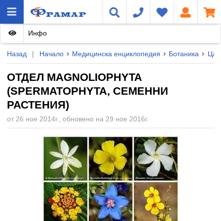
Инфо
Назад
|
Начало
Медицинска енциклопедия
Ботаника
Цар
ОТДЕЛ MAGNOLIOPHYTA
(SPERMATOPHYTA, СЕМЕННИ
РАСТЕНИЯ)
от 26 ное 2014г., обновено на 29 ное 2016г.