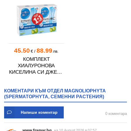
45.50
88.99
€
/
лв.
КОМПЛЕКТ
ХИАЛУРОНОВА
КИСЕЛИНА СИ ДЖЕЛИ
желирани стика 2 кутии
* 31
КОМЕНТАРИ КЪМ ОТДЕЛ MAGNOLIOPHYTA
(SPERMATOPHYTA, СЕМЕННИ РАСТЕНИЯ)
Напиши коментар
0 коментара
www.framar.bg
на 10 August 2026 в 07:57