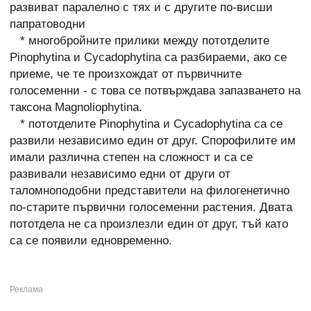
развиват паралелно с тях и с другите по-висши
папратоводни
* многобройните прилики между пототделите
Pinophytina и Cycadophytina са разбираеми, ако се
приеме, че те произхождат от първичните
голосеменни - с това се потвърждава запазването на
таксона Magnoliophytina.
* пототделите Pinophytina и Cycadophytina са се
развили независимо един от друг. Спорофилите им
имали различна степен на сложност и са се
развивали независимо едни от други от
таломноподобни представители на филогенетично
по-старите първични голосеменни растения. Двата
пототдела не са произлезли един от друг, тъй като
са се появили едновременно.