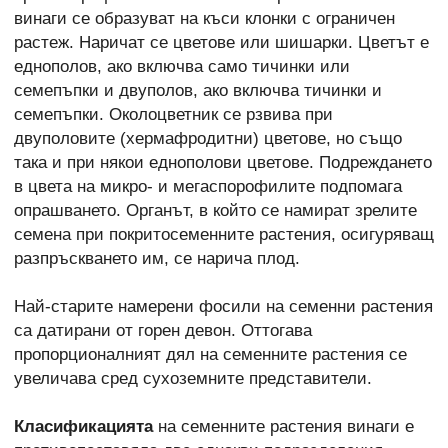
винаги се образуват на къси клонки с ограничен
растеж. Наричат се цветове или шишарки. Цветът е
еднополов, ако включва само тичинки или
семепъпки и двуполов, ако включва тичинки и
семепъпки. Околоцветник се рзвива при
двуполовите (хермафродитни) цветове, но също
така и при някои еднополови цветове. Подреждането
в цвета на микро- и мегаспорофилите подпомага
опрашването. Органът, в който се намират зрелите
семена при покритосеменните растения, осигуряващ
разпръскването им, се нарича плод.
Най-старите намерени фосили на семенни растения
са датирани от горен девон. Оттогава
пропорционалният дял на семенните растения се
увеличава сред сухоземните представители.
Класификацията
на семенните растения винаги е