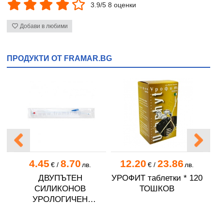
3.9/5 8 оценки
Добави в любими
ПРОДУКТИ ОТ FRAMAR.BG
4.45
8.70
12.20
23.86
€
/
лв.
€
/
лв.
и
ДВУПЪТЕН
УРОФИТ таблетки * 120
К
СИЛИКОНОВ
ТОШКОВ
УРОЛОГИЧЕН
КАТЕТЪР номер 18