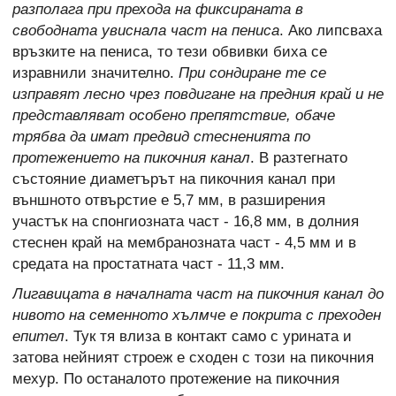
разполага при прехода на фиксираната в
свободната увиснала част на пениса
. Ако липсваха
връзките на пениса, то тези обвивки биха се
изравнили значително.
При сондиране те се
изправят лесно чрез повдигане на предния край и не
представляват особено препятствие, обаче
трябва да имат предвид стесненията по
протежението на пикочния канал
. В разтегнато
състояние диаметърът на пикочния канал при
външното отвърстие е 5,7 мм, в разширения
участък на спонгиозната част - 16,8 мм, в долния
стеснен край на мембранозната част - 4,5 мм и в
средата на простатната част - 11,3 мм.
Лигавицата в началната част на пикочния канал до
нивото на семенното хълмче е покрита с преходен
епител
. Тук тя влиза в контакт само с урината и
затова нейният строеж е сходен с този на пикочния
мехур. По останалото протежение на пикочния