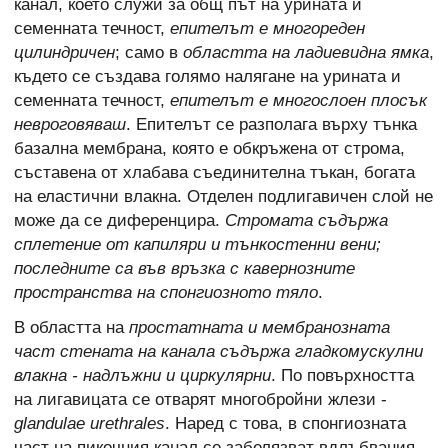
канал, което служи за общ път на урината и
семенната течност,
епителът е многореден
цилиндричен
; само в
областта на ладиевидна ямка
,
където се създава голямо налягане на урината и
семенната течност,
епителът е многослоен плосък
невроговяваш
. Епителът се разполага върху тънка
базална мембрана, която е обкръжена от строма,
съставена от хлабава съединителна тъкан, богата
на еластични влакна. Отделен подлигавичен слой не
може да се диференцира.
Стромата съдържа
сплетение от капиляри и тънкостенни вени;
последните са във връзка с кавернозните
пространства на спонгиозното тяло
.
В областта на
простатната и мембранозната
част стената на канала съдържа гладкомускулни
влакна - надлъжни и циркулярни
. По повърхността
на лигавицата се отварят многобройни жлези -
glandulae urethrales
. Наред с това, в спонгиозната
част на пикочния канал се забелязват вдлъбвания,