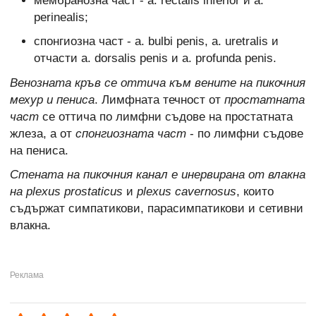
мембранозна част - a. rectalis inferior и a.
perinealis;
спонгиозна част - a. bulbi penis, a. uretralis и
отчасти a. dorsalis penis и a. profunda penis.
Венозната кръв се оттича към вените на пикочния
мехур и пениса
. Лимфната течност от
простатната
част
се оттича по лимфни съдове на простатната
жлеза, а от
спонгиозната част
- по лимфни съдове
на пениса.
Стената на пикочния канал е инервирана от влакна
на plexus prostaticus
и
plexus cavernosus
, които
съдържат симпатикови, парасимпатикови и сетивни
влакна.