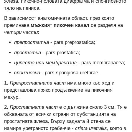
жлеза, пикочно-половата диафрагма и спонгиозното
тяло на пениса.
В зависимост анатомичната област, през която
преминава
мъжки
ят
пикочен канал
се разделя на
четири части
:
препростатна
- pars preprostatica;
простатна
- pars prostatica;
ципеста или мембранозна
- pars membranacea;
спонгиозна
- pars spongiosa urethrae.
1.
Препростатната част
има много къс ход и
представлява пряко продължение на пикочния
мехур.
2.
Простатната част
е с дължина около 3 см. Тя е
обхваната от всички страни от субстанцията на
простатната жлеза. Върху задната й стена се
намира уретраното гребенче -
crista uretralis
, което в