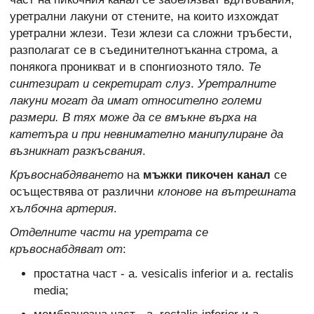
уретрални лакуни от стените, на които изхождат
уретрални жлези. Тези жлези са сложни тръбести,
разполагат се в съединителнотъканна строма, а
понякога проникват и в спонгиозното тяло.
Те
синтезират и секретират слуз
.
Уретралните
лакуни могат да имат относително големи
размери. В тях може да се вмъкне върха на
катетъра и при невнимателно манипулиране да
възникнат разкъсвания
.
Кръвоснабдяването
на
мъжки пикочен канал
се
осъществява от различни
клонове на вътрешната
хълбочна артерия
.
Отделните части на уретрата се
кръвоснабдяват от
:
простатна част - a. vesicalis inferior и a. rectalis
media;