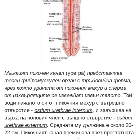
Мъжкият пикочен канал
(уретра)
представлява
тесен фибромускулен орган с тръбовидна форма,
чрез която урината от пикочния мехур и сперма
от изхвърлящите се извеждат извън тялото
. Той
води началото си от пикочния мехур с вътрешно
отвърстие -
ostium urethrae internum
, и завършва на
върха на половия член с външно отвърстие -
ostium
urethrae externum
. Средната му дължина e около 20-
22 см. Пикочният канал преминава през простатната