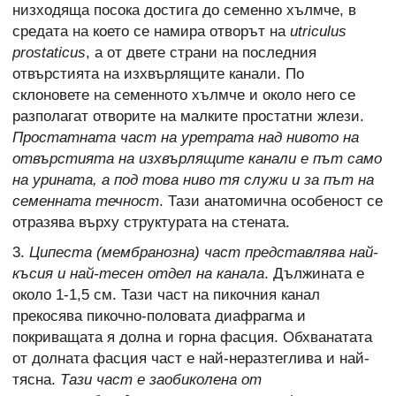
низходяща посока достига до семенно хълмче, в
средата на което се намира отворът на
utriculus
prostaticus
, а от двете страни на последния
отвърстията на изхвърлящите канали. По
склоновете на семенното хълмче и около него се
разполагат отворите на малките простатни жлези.
Простатната част на уретрата над нивото на
отвърстията на изхвърлящите канали е път само
на урината, а под това ниво тя служи и за път на
семенната течност
. Тази анатомична особеност се
отразява върху структурата на стената.
3.
Ципеста (мембранозна) част
представлява най-
късия и най-тесен отдел на канала
. Дължината е
около 1-1,5 см. Тази част на пикочния канал
прекосява пикочно-половата диафрагма и
покриващата я долна и горна фасция. Обхванатата
от долната фасция част е най-неразтеглива и най-
тясна.
Тази част е заобиколена от