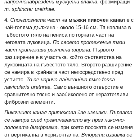
напречнонабраздени мускулни влакна
, формиращи
m. sphincter uretrhae
.
4.
Спонгиозната част
на
мъжки пикочен канал
е с
най-голяма дължина - около 15-16 см. Тя навлиза в
гъбестото тяло на пениса по горната част на
неговата луковица.
По своето протежение тази
част притежава различна ширина
. Първото
разширение е в участъка, който съответства на
луковицата на гъбестото тяло. Второто разширение
се намира в крайната част непосредствено пред
устието.
То се нарича ладиевидна ямка fossa
navicularis urethrae
. Само външното отвърстие е
сравнително тясно и заобиколено от неразтегливи
фиброзни елементи.
Пикочният канал притежава две извивки
.
Първата
се намира след преминаването му през пикочно-
половата диафрагма
, при което посоката се изменя
от вертикална в хоризонтална.
Втората извивка се