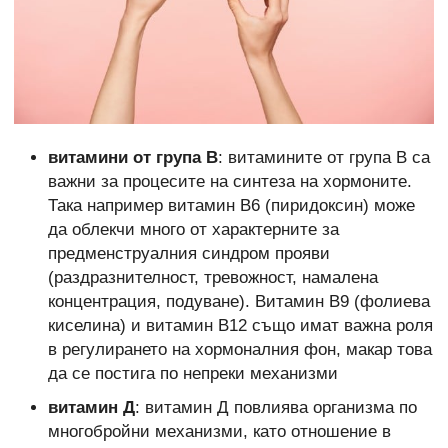
витамини от група В
: витамините от група В са
важни за процесите на синтеза на хормоните.
Така например витамин В6 (пиридоксин) може
да облекчи много от характерните за
предменструалния синдром прояви
(раздразнителност, тревожност, намалена
концентрация, подуване). Витамин В9 (фолиева
киселина) и витамин В12 също имат важна роля
в регулирането на хормоналния фон, макар това
да се постига по непреки механизми
витамин Д
: витамин Д повлиява организма по
многобройни механизми, като отношение в