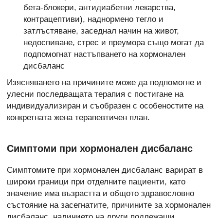
бета-блокери, антидиабетни лекарства,
контрацептиви), наднормено тегло и
затлъстяване, заседнал начин на живот,
недоспиване, стрес и преумора също могат да
подпомогнат настъпването на хормонален
дисбаланс
Изясняването на причините може да подпомогне и
улесни последващата терапия с постигане на
индивидуализиран и съобразен с особеностите на
конкретната жена терапевтичен план.
Симптоми при хормонален дисбаланс
Симптомите при хормонален дисбаланс варират в
широки граници при отделните пациенти, като
значение има възрастта и общото здравословно
състояние на засегнатите, причините за хормонален
дисбаланс, наличието на други подлежащи