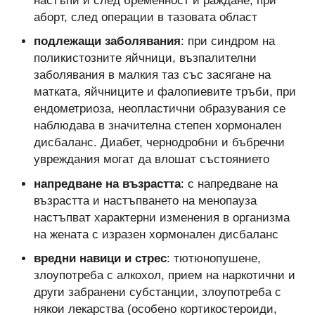
настъпи и след бременност и раждане, при
аборт, след операции в тазовата област
подлежащи заболявания
: при синдром на
поликистозните яйчници, възпалителни
заболявания в малкия таз със засягане на
матката, яйчниците и фалопиевите тръби, при
ендометриоза, неопластични образувания се
наблюдава в значителна степен хормонален
дисбаланс. Диабет, чернодробни и бъбречни
увреждания могат да влошат състоянието
напредване на възрастта
: с напредване на
възрастта и настъпването на менопауза
настъпват характерни изменения в организма
на жената с изразен хормонален дисбаланс
вредни навици и стрес
: тютюнопушене,
злоупотреба с алкохол, прием на наркотични и
други забранени субстанции, злоупотреба с
някои лекарства (особено кортикостероиди,