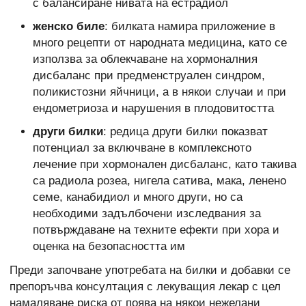
с балансиране нивата на естрадиол
женско биле
: билката намира приложение в
много рецепти от народната медицина, като се
използва за облекчаване на хормоналния
дисбаланс при предменструален синдром,
поликистозни яйчници, а в някои случаи и при
ендометриоза и нарушения в плодовитостта
други билки
: редица други билки показват
потенциал за включване в комплексното
лечение при хормонален дисбаланс, като такива
са радиола розеа, нигела сатива, мака, ленено
семе, канабидиол и много други, но са
необходими задълбочени изследвания за
потвърждаване на техните ефекти при хора и
оценка на безопасността им
Преди започване употребата на билки и добавки се
препоръчва консултация с лекуващия лекар с цел
намаляване риска от поява на някои нежелани