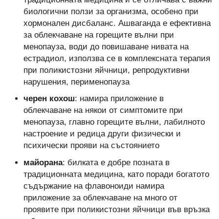
биологични ползи за организма, особено при
хормонален дисбаланс. Ашваганда е ефективна
за облекчаване на горещите вълни при
менопауза, води до повишаване нивата на
естрадиол, използва се в комплексната терапия
при поликистозни яйчници, репродуктивни
нарушения, перименопауза
черен кохош
: намира приложение в
облекчаване на някои от симптомите при
менопауза, главно горещите вълни, лабилното
настроение и редица други физически и
психически прояви на състоянието
майорана
: билката е добре позната в
традиционната медицина, като поради богатото
съдържание на флавоноиди намира
приложение за облекчаване на много от
проявите при поликистозни яйчници във връзка