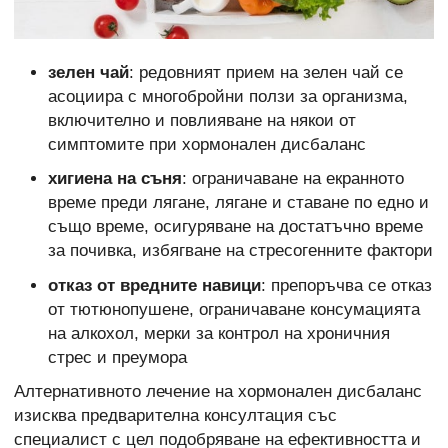
зелен чай
: редовният прием на зелен чай се
асоциира с многобройни ползи за организма,
включително и повлияване на някои от
симптомите при хормонален дисбаланс
хигиена на съня
: ограничаване на екранното
време преди лягане, лягане и ставане по едно и
също време, осигуряване на достатъчно време
за почивка, избягване на стресогенните фактори
отказ от вредните навици
: препоръчва се отказ
от тютюнопушене, ограничаване консумацията
на алкохол, мерки за контрол на хроничния
стрес и преумора
Алтернативното лечение на хормонален дисбаланс
изисква предварителна консултация със
специалист с цел подобряване на ефективността и