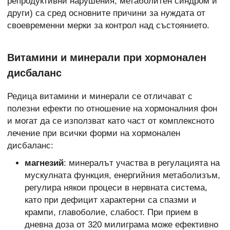
репродуктивни нарушения, метаболитен синдром и
други) са сред основните причини за нуждата от
своевременни мерки за контрол над състоянието.
Витамини и минерали при хормонален
дисбаланс
Редица витамини и минерали се отличават с
полезни ефекти по отношение на хормоналния фон
и могат да се използват като част от комплексното
лечение при всички форми на хормонален
дисбаланс:
магнезий
: минералът участва в регулацията на
мускулната функция, енергийния метаболизъм,
регулира някои процеси в нервната система,
като при дефицит характерни са спазми и
крампи, главоболие, слабост. При прием в
дневна доза от 320 милиграма може ефективно