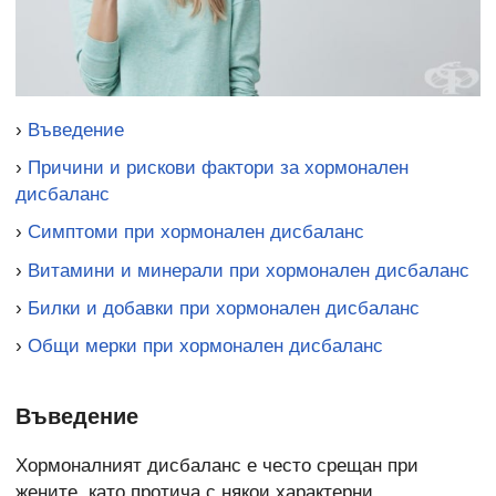
›
Въведение
›
Причини и рискови фактори за хормонален
дисбаланс
›
Симптоми при хормонален дисбаланс
›
Витамини и минерали при хормонален дисбаланс
›
Билки и добавки при хормонален дисбаланс
›
Общи мерки при хормонален дисбаланс
Въведение
Хормоналният дисбаланс е често срещан при
жените, като протича с някои характерни