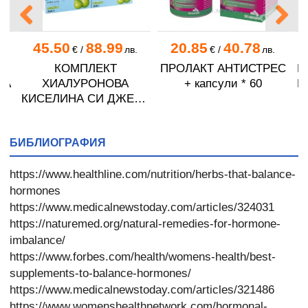
45.50
88.99
20.85
40.78
.
€
/
лв.
€
/
лв.
 *
КОМПЛЕКТ
ПРОЛАКТ АНТИСТРЕС
Б
KA
ХИАЛУРОНОВА
+ капсули * 60
Е
КИСЕЛИНА СИ ДЖЕЛИ
желирани стика 2 кутии
* 31
БИБЛИОГРАФИЯ
https://www.healthline.com/nutrition/herbs-that-balance-
hormones
https://www.medicalnewstoday.com/articles/324031
https://naturemed.org/natural-remedies-for-hormone-
imbalance/
https://www.forbes.com/health/womens-health/best-
supplements-to-balance-hormones/
https://www.medicalnewstoday.com/articles/321486
https://www.womenshealthnetwork.com/hormonal-