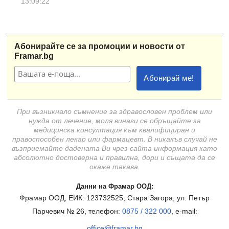
13:09:22
Абонирайте се за промоции и новости от
Framar.bg
При възникнало съмнение за здравословен проблем или
нужда от лечение, моля винаги се обръщайте за
медицинска консултация към квалифициран и
правоспособен лекар или фармацевт. В никакъв случай не
възприемайте дадената Ви чрез сайта информация като
абсолютно достоверна и правилна, дори и същата да се
окаже такава.
Данни на Фрамар ООД:
Фрамар ООД, ЕИК: 123732525, Стара Загора, ул. Петър
Парчевич № 26, телефон:
0875 / 322 000
, e-mail:
office@framar.bg