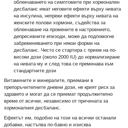
облекчаването на симптомите при хормонален
дисбаланс имат неговите ефекти върху нивата
на инсулина, непреки ефекти върху нивата на
женските полови хормони, съдейства за
облекчаване на промените в настроението,
депресивните епизоди, може да подпомогне
забременяването при някои форми на
дисбаланс. Често се стартира с прием на по-
високи дози (около 2000 IU) до нормализиране
на нивата му и след това се преминава към
стандартните дози
Витамините и минералите, приемани в
препоръчителните дневни дози, не крият риск за
здравето и могат да се приемат продължително
време от всички, независимо от причината за
хормоналния дисбаланс.
Ефектът им, подобно на този на всички останали
добавки, настъпва по-бавно и изисква