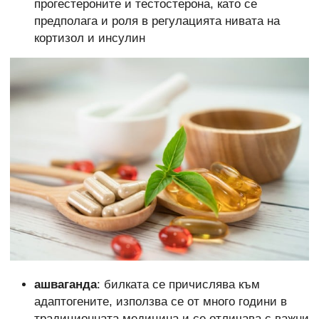
прогестероните и тестостерона, като се
предполага и роля в регулацията нивата на
кортизол и инсулин
ашваганда
: билката се причислява към
адаптогените, използва се от много години в
традиционната медицина и се отличава с важни