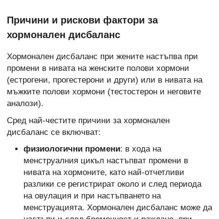
Причини и рискови фактори за
хормонален дисбаланс
Хормонален дисбаланс при жените настъпва при
промени в нивата на женските полови хормони
(естрогени, прогестерони и други) или в нивата на
мъжките полови хормони (тестостерон и неговите
аналози).
Сред най-честите причини за хормонален
дисбаланс се включват:
физиологични промени
: в хода на
менструалния цикъл настъпват промени в
нивата на хормоните, като най-отчетливи
разлики се регистрират около и след периода
на овулация и при настъпването на
менструацията. Хормонален дисбаланс може да