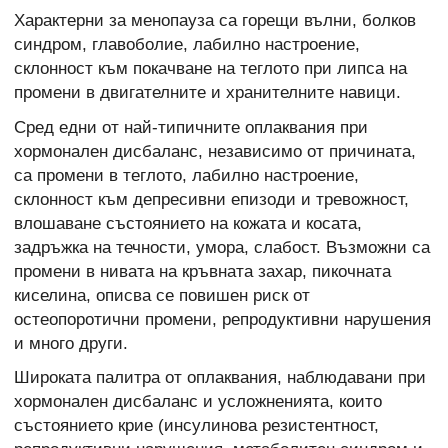
Характерни за менопауза са горещи вълни, болков
синдром, главоболие, лабилно настроение,
склонност към покачване на теглото при липса на
промени в двигателните и хранителните навици.
Сред едни от най-типичните оплаквания при
хормонален дисбаланс, независимо от причината,
са промени в теглото, лабилно настроение,
склонност към депресивни епизоди и тревожност,
влошаване състоянието на кожата и косата,
задръжка на течности, умора, слабост. Възможни са
промени в нивата на кръвната захар, пикочната
киселина, описва се повишен риск от
остеопоротични промени, репродуктивни нарушения
и много други.
Широката палитра от оплаквания, наблюдавани при
хормонален дисбаланс и усложненията, които
състоянието крие (инсулинова резистентност,