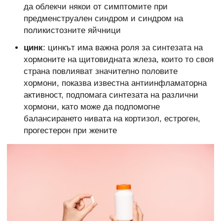
да облекчи някои от симптомите при
предменструален синдром и синдром на
поликистозните яйчници
цинк
: цинкът има важна роля за синтезата на
хормоните на щитовидната жлеза, които то своя
страна повлияват значително половите
хормони, показва известна антиинфламаторна
активност, подпомага синтезата на различни
хормони, като може да подпомогне
балансирането нивата на кортизол, естроген,
прогестерон при жените