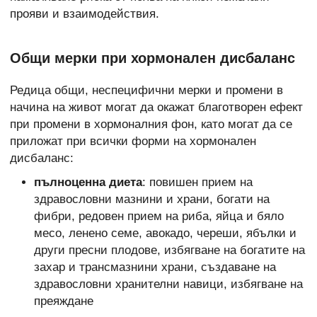
прояви и взаимодействия.
Общи мерки при хормонален дисбаланс
Редица общи, неспецифични мерки и промени в
начина на живот могат да окажат благотворен ефект
при промени в хормоналния фон, като могат да се
приложат при всички форми на хормонален
дисбаланс:
пълноценна диета
: повишен прием на
здравословни мазнини и храни, богати на
фибри, редовен прием на риба, яйца и бяло
месо, ленено семе, авокадо, череши, ябълки и
други пресни плодове, избягване на богатите на
захар и трансмазнини храни, създаване на
здравословни хранителни навици, избягване на
преяждане