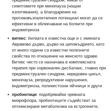
предменструален синдром, някои от
симптомите при менопауза (нощни
изпотявания), а благодарение на
противовъзпалителния потенциал могат да се
ефективни в облекчаване на болките при
ендометриоза
витекс
: билката е известна още и с имената
Аврамово дърво, дърво на целомъдрието, като
от много години са известни полезните
свойства по отношение на женското здраве.
Витекс често се назначава в комплексната
терапия при хормонален дисбаланс, главно при
предменструален синдром, нередовен цикъл,
менопауза, репродуктивни нарушения,
ендометриоза, поликистозни яйчници и други
пробиотици
: подобрявайки чревната
микрофлора, пробиотиците съдействат за
оптимизиране метаболизма на естрогените,