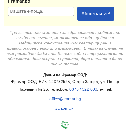
Framar.bg
При възникнало съмнение за здравословен проблем или
нужда от лечение, моля винаги се обръщайте за
медицинска консултация към квалифициран и
правоспособен лекар или фармацевт. В никакъв случай не
възприемайте дадената Ви чрез сайта информация като
абсолютно достоверна и правилна, дори и същата да се
окаже такава.
Данни на Фрамар ООД:
Фрамар ООД, ЕИК: 123732525, Стара Загора, ул. Петър
Парчевич № 26, телефон:
0875 / 322 000
, e-mail:
office@framar.bg
За контакт