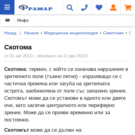
Инфо
Назад
|
Начало
Медицинска енциклопедия
Симптоми
Ск
Скотома
от 01 авг 2011г., обновено на 12 дек 2022г.
Скотома:
термин, с който се означава нарушение в
зрителното поле (тъмно петно) - изразяващо се с
частична промяна или загуба на зрителната
острота, заобиколена от поле със запазено зрение.
Скотомът може да се установи в едното или двете
очи, като засегне централното или периферно
зрение. Може да се прояви временно или за
постоянно.
Скотомът
може да се дължи на: