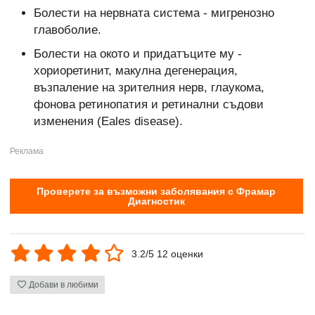
Болести на нервната система - мигренозно
главоболие.
Болести на окото и придатъците му -
хориоретинит, макулна дегенерация,
възпаление на зрителния нерв, глаукома,
фонова ретинопатия и ретинални съдови
изменения (Eales disease).
Проверете за възможни заболявания с Фрамар
Диагностик
3.2/5 12 оценки
Добави в любими