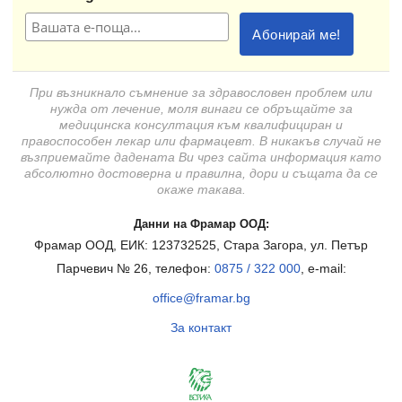
При възникнало съмнение за здравословен проблем или
нужда от лечение, моля винаги се обръщайте за
медицинска консултация към квалифициран и
правоспособен лекар или фармацевт. В никакъв случай не
възприемайте дадената Ви чрез сайта информация като
абсолютно достоверна и правилна, дори и същата да се
окаже такава.
Данни на Фрамар ООД:
Фрамар ООД, ЕИК: 123732525, Стара Загора, ул. Петър
Парчевич № 26, телефон:
0875 / 322 000
, e-mail:
office@framar.bg
За контакт