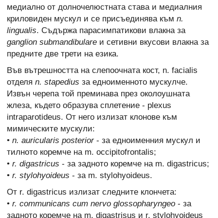
медиално от долночелюстната става и медиалния
криловиден мускул и се присъединява към
n.
lingualis
. Съдържа парасимпатикови влакна за
ganglion submandibulare
и сетивни вкусови влакна за
предните две трети на езика.
Във вътрешността на слепоочната кост, n. facialis
отделя
n. stapedius
за едноименното мускулче.
Извън черепа той преминава през околоушната
жлеза, където образува сплетение - plexus
intraparotideus. От него излизат клонове към
мимическите мускули:
•
n. auricularis posterior
- за едноименния мускул и
тилното коремче на m. occipitofrontalis;
•
r. digastricus
- за задното коремче на m. digastricus;
•
r. stylohyoideus
- за m. stylohyoideus.
От r. digastricus излизат следните клончета:
•
r. communicans cum nervo glossopharyngeo
- за
задното коремче на m. digastrisus и r. stylohyoideus