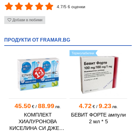
4.7/5 6 оценки
Добави в любими
ПРОДУКТИ ОТ FRAMAR.BG
Термолабилни
45.50
88.99
4.72
9.23
€
/
лв.
€
/
лв.
КОМПЛЕКТ
БЕВИТ ФОРТЕ ампули
ХИАЛУРОНОВА
2 мл * 5
КИСЕЛИНА СИ ДЖЕЛИ
желирани стика 2 кутии