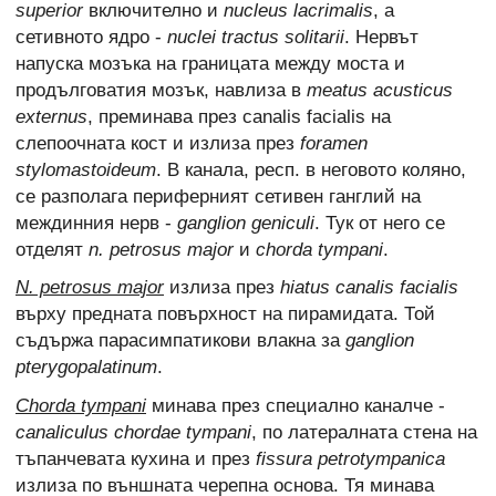
superior
включително и
nucleus lacrimalis
, а
сетивното ядро -
nuclei tractus solitarii
. Нервът
напуска мозъка на границата между моста и
продълговатия мозък, навлиза в
meatus acusticus
externus
, преминава през canalis facialis на
слепоочната кост и излиза през
foramen
stylomastoideum
. В канала, респ. в неговото коляно,
се разполага периферният сетивен ганглий на
междинния нерв -
ganglion geniculi
. Тук от него се
отделят
n. petrosus major
и
chorda tympani
.
N. petrosus major
излиза през
hiatus canalis facialis
върху предната повърхност на пирамидата. Той
съдържа парасимпатикови влакна за
ganglion
pterygopalatinum
.
Chorda tympani
минава през специално каналче -
canaliculus chordae tympani
, по латералната стена на
тъпанчевата кухина и през
fissura petrotympanica
излиза по външната черепна основа. Тя минава