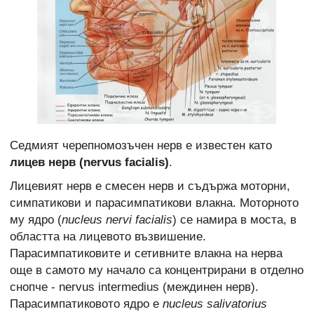
Седмият черепномозъчен нерв е известен като
лицев нерв (nervus facialis)
.
Лицевият нерв е смесен нерв и съдържа моторни,
симпатикови и парасимпатикови влакна. Моторното
му ядро (
nucleus nervi facialis
) се намира в моста, в
областта на лицевото възвишение.
Парасимпатиковите и сетивните влакна на нерва
още в самото му начало са концентрирани в отделно
снопче - nervus intermedius (междинен нерв).
Парасимпатиковото ядро е
nucleus salivatorius