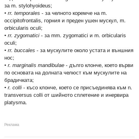
за m. stylohyoideus;
•
rr. temporales
- за челното коремче на m.
occipitofrontalis, горния и преден ушен мускул, m.
orbicularis oculi;
•
rr. zygomatici
- за mm. zygomatici и m. orbicularis
oculi;
•
rr. buccales
- за мускулите около устата и външния
нос;
•
r. marginalis mandibulae
- дълго клонче, което върви
по основата на долната челюст към мускулите на
брадичката;
•
r. colli
- късо клонче, което се присъединява към n.
transversus colli от шийното сплетение и инервира
platysma.