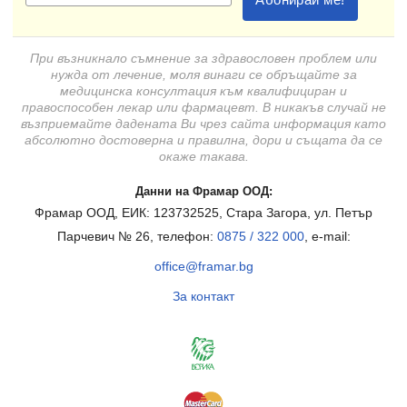
При възникнало съмнение за здравословен проблем или
нужда от лечение, моля винаги се обръщайте за
медицинска консултация към квалифициран и
правоспособен лекар или фармацевт. В никакъв случай не
възприемайте дадената Ви чрез сайта информация като
абсолютно достоверна и правилна, дори и същата да се
окаже такава.
Данни на Фрамар ООД:
Фрамар ООД, ЕИК: 123732525, Стара Загора, ул. Петър
Парчевич № 26, телефон:
0875 / 322 000
, e-mail:
office@framar.bg
За контакт