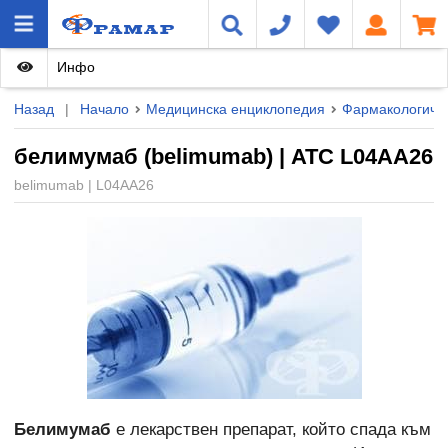
Инфо
Назад
|
Начало
Медицинска енциклопедия
Фармакологичн
белимумаб (belimumab) | ATC L04AA26
belimumab | L04AA26
Белимумаб
е лекарствен препарат, който спада към