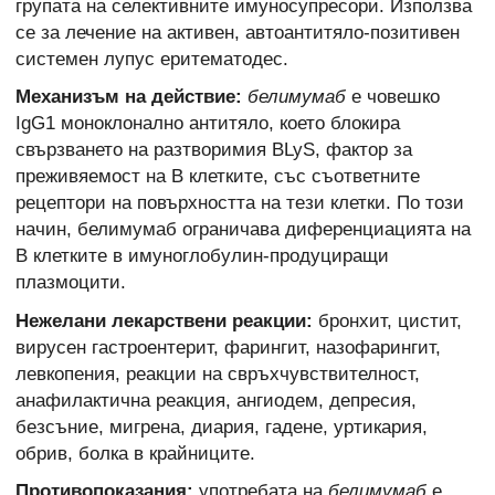
групата на селективните имуносупресори. Използва
се за лечение на активен, автоантитяло-позитивен
системен лупус еритематодес.
Механизъм на действие:
белимумаб
е човешко
IgG1 моноклонално антитяло, което блокира
свързването на разтворимия BLyS, фактор за
преживяемост на В клетките, със съответните
рецептори на повърхността на тези клетки. По този
начин, белимумаб ограничава диференциацията на
В клетките в имуноглобулин-продуциращи
плазмоцити.
Нежелани лекарствени реакции:
бронхит, цистит,
вирусен гастроентерит, фарингит, назофарингит,
левкопения, реакции на свръхчувствителност,
анафилактична реакция, ангиодем, депресия,
безсъние, мигрена, диария, гадене, уртикария,
обрив, болка в крайниците.
Противопоказания:
употребата на
белимумаб
е