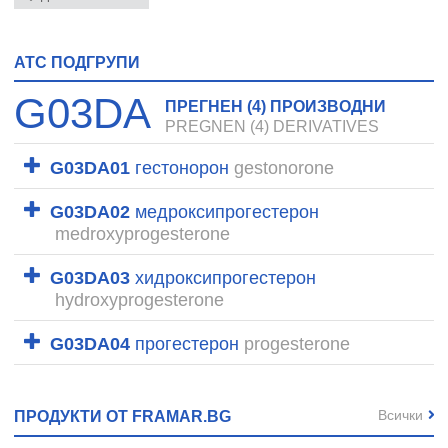
ATC ПОДГРУПИ
G03DA
ПРЕГНЕН (4) ПРОИЗВОДНИ
PREGNEN (4) DERIVATIVES
G03DA01
гестонорон
gestonorone
G03DA02
медроксипрогестерон
medroxyprogesterone
G03DA03
хидроксипрогестерон
hydroxyprogesterone
G03DA04
прогестерон
progesterone
Всички
ПРОДУКТИ ОТ FRAMAR.BG