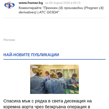
www.framar.bg
на 09 August 2026 в 09:15
Коментирайте
"Прегнен (4) производни (Pregnen (4)
derivatives) | ATC G03DA"
НАЙ-НОВИТЕ ПУБЛИКАЦИИ
Спасиха мъж с рядка в света дисекация на
коремна аорта чрез безкръвна операция в