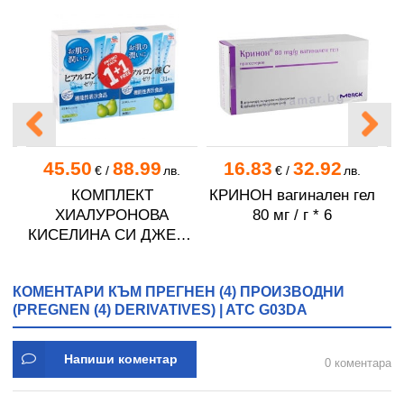
45.50
88.99
16.83
32.92
.
€
/
лв.
€
/
лв.
КОМПЛЕКТ
КРИНОН вагинален гел
р
ХИАЛУРОНОВА
80 мг / г * 6
КИСЕЛИНА СИ ДЖЕЛИ
желирани стика 2 кутии
* 31
КОМЕНТАРИ КЪМ ПРЕГНЕН (4) ПРОИЗВОДНИ
(PREGNEN (4) DERIVATIVES) | ATC G03DA
Напиши коментар
0 коментара