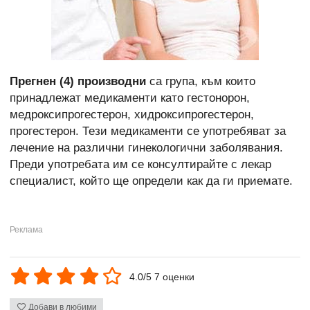
Прегнен (4) производни
са група, към които
принадлежат медикаменти като гестонорон,
медроксипрогестерон, хидроксипрогестерон,
прогестерон. Тези медикаменти се употребяват за
лечение на различни гинекологични заболявания.
Преди употребата им се консултирайте с лекар
специалист, който ще определи как да ги приемате.
4.0/5 7 оценки
Добави в любими