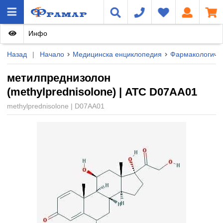
Инфо
Назад
|
Начало
Медицинска енциклопедия
Фармакологичн
метилпреднизолон
(methylprednisolone) | ATC D07AA01
methylprednisolone | D07AA01