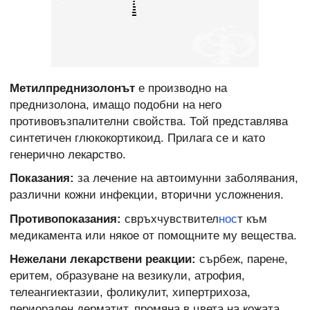
Метилпреднизолонът
е производно на
преднизолона, имащо подобни на него
противовъзпалителни свойства. Той представлява
синтетичен глюкокортикоид. Прилага се и като
генерично лекарство.
Показания:
за лечение на автоимунни заболявания,
различни кожни инфекции, вторични усложнения.
Противопоказания:
свръхчувствител
нос
т към
медикамента или някое от помощните му вещества.
Нежелани лекарствени реакции:
сърбеж, парене,
еритем, образуване на везикули, атрофия,
телеангиектазии, фоликулит, хипертрихоза,
периорален дерматит, промяна в цвета на кожата,