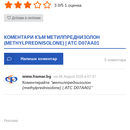
3.0/5 1 оценка
Добави в любими
КОМЕНТАРИ КЪМ МЕТИЛПРЕДНИЗОЛОН
(METHYLPREDNISOLONE) | ATC D07AA01
Напиши коментар
0 коментара
www.framar.bg
на 06 August 2026 в 07:37
Коментирайте
"метилпреднизолон
(methylprednisolone) | ATC D07AA01"