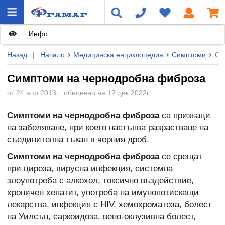
Инфо
Назад
|
Начало
Медицинска енциклопедия
Симптоми
Си
Симптоми на чернодробна фиброза
от 24 апр 2013г., обновено на 12 дек 2022г.
Симптоми на чернодробна фиброза
са признаци
на заболяване, при което настъпва разрастване на
съединителна тъкан в черния дроб.
Симптоми на чернодробна фиброза
се срещат
при цироза, вирусна инфекция, системна
злоупотреба с алкохол, токсично въздействие,
хроничен хепатит, употреба на имунопотискащи
лекарства, инфекция с HIV, хемохроматоза, болест
на Уилсън, саркоидоза, вено-оклузивна болест,