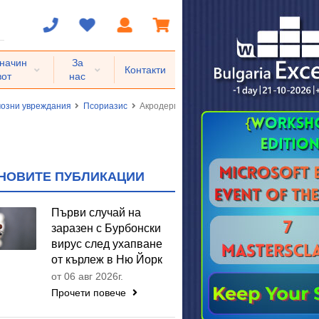
 начин
За
Контакти
вот
нас
озни увреждания
Псориазис
Акродерматитис континуа
НОВИТЕ ПУБЛИКАЦИИ
Първи случай на
заразен с Бурбонски
вирус след ухапване
от кърлеж в Ню Йорк
от 06 авг 2026г.
Прочети повече