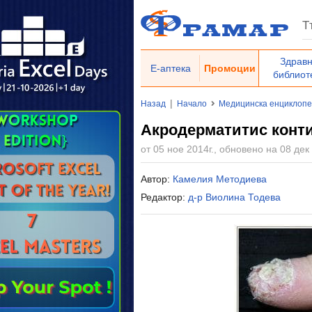
Здрав
Е-аптека
Промоции
библиот
|
Назад
Начало
Медицинска енциклоп
Акродерматитис конти
от 05 ное 2014г., обновено на 08 дек 
Автор:
Камелия Методиева
Редактор:
д-р Виолина Тодева