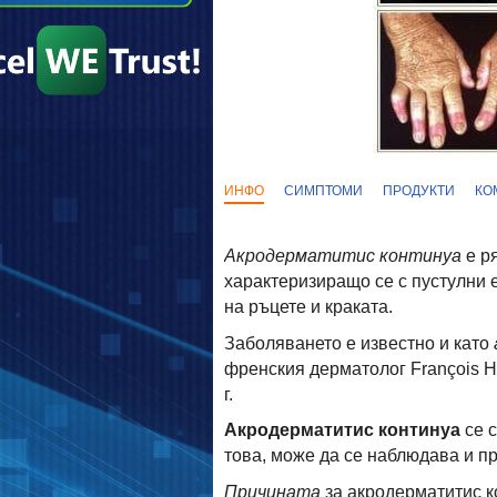
ИНФО
СИМПТОМИ
ПРОДУКТИ
КО
Акродерматитис континуа
е р
характеризиращо се с пустулни 
на ръцете и краката.
Заболяването е известно и като
френския дерматолог François H
г.
Акродерматитис континуа
се 
това, може да се наблюдава и пр
Причината
за акродерматитис 