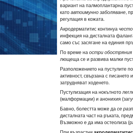
вариант на палмоплантарна пуст
като
автоимунно заболяване
, п
регулация в кожата.
Акродерматитис континуа
често
инфекция на дисталната фаланга 
само със засягане на единия пръ
По време на
остри обостряния
лющеща се и развива малки пуст
Разположението на пустулите по
активност, свързана с писането 
затрудняват ходенето.
Пустулизация на нокътното легл
(малформации) и анонихия (загуб
Бавно, болестта може да
се раз
дисталната част на ръката, пред
Възможно е да има остеолиза (р
При възрастни
акродерматитис