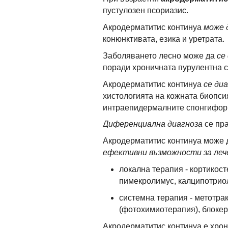
пустулозен псориазис.
Акродерматитис континуа
може 
конюнктивата, езика и уретрата.
Заболяването лесно може да
се
поради хроничната пурулентна с
Акродерматитис континуа
се ди
хистологията на кожната биопси
интраепидермалните спонгиформ
Диференциална диагноза
се пра
Акродерматитис континуа може д
ефективни възможности за леч
локална терапия - кортикос
пимекролимус, калципотрио
системна терапия - метотра
(фотохимиотерапия), блокер
Акродерматитис континуа е хрон