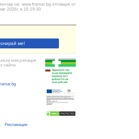
ентар на: www.framar.bg отговаря от
авг 2026г. в 15:19:30
цинска консултация
ез сайта
framar.bg
а
Рекламации