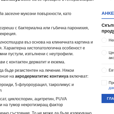
АНКЕ
да засегне
мукозни повърхности, като
Скъп
 сгреши
с бактериална или гъбична паронихия,
прод
екреция.
Не
агностицира
въз основа на клиничната картина и
я. Характерна хистопатологична особеност е
Це
ни пустули, изпълнени с неутрофили.
ак
ви с контактен дерматит и екзема.
Ев
а бъде резистентен на лечение. Някои
ение
на
акродерматитис континуа
включват:
Пр
тероиди, 5-флуороурацил, такролимус и
да
л
ГЛ
ксат, циклоспорин, ацитретин, PUVA
и на тумор некротизиращ фактор
ично състояние. То не може да бъде излекувано