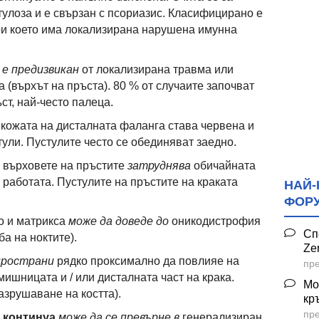
улоза и е свързан с псориазис. Класифицирано е
ри което има локализирана нарушена имунна
 е предизвикан
от локализирана травма или
(върхът на пръста). 80 % от случаите започват
ст, най-често палеца.
кожата на дисталната фаланга става червена и
ули. Пустулите често се обединяват заедно.
 върховете на пръстите
затруднява
обичайната
и работата. Пустулите на пръстите на краката
НАЙ-
ФОР
о и матрикса
може да доведе до
оникодистрофия
Сп
а на ноктите).
Ze
пространи
рядко проксимално да повлияе на
пре
мишницата и / или дисталната част на крака.
Мо
азрушаване на костта).
кр
пре
 континуа
може да се превърне в
генерализиран