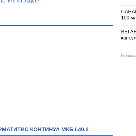
ъстите на ръцете
ПАНА
100 м
ВЕГА
капсул
МАТИТИС КОНТИНУА МКБ L40.2