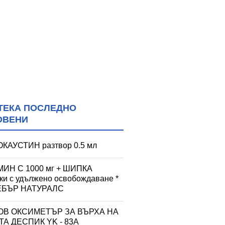
ТЕКА ПОСЛЕДНО
ОВЕНИ
КАУСТИН разтвор 0.5 мл
ИН С 1000 мг + ШИПКА
тки с удължено освобождаване *
УЕБЪР НАТУРАЛС
ОВ ОКСИМЕТЪР ЗА ВЪРХА НА
А ДЕСПИК YK - 83A