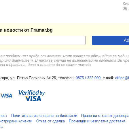
Ком
06 
и новости от Framar.bg
вен проблем или нужда от лечение, моля винаги се обръщайте за меди
ар или фармацевт. В никакъв случай не възприемайте дадената Ви чр
а и правилна, дори и същата да се окаже такава.
гора, ул. Петър Парчевич № 26, телефон:
0875 / 322 000
, e-mail:
office@
ност
Политика за използване на бисквитки
Право на отказ от договор
истрирани клиенти
Отказ от сделка
Промоции и безплатна доставка
та