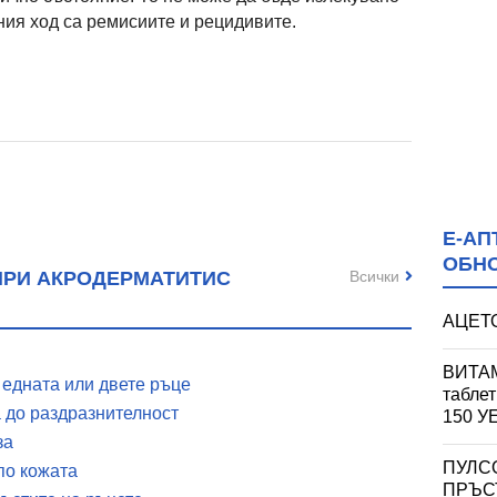
ния ход са ремисиите и рецидивите.
Е-АП
ОБН
Всички
ПРИ АКРОДЕРМАТИТИС
АЦЕТО
ВИТАМ
 едната или двете ръце
табле
 до раздразнителност
150 
за
ПУЛС
по кожата
ПРЪСТ