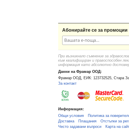
Абонирайте се за промоции 
При възникнало съмнение за здравосло
към квалифициран и правоспособен лек
информация като абсолютно достоверн
Данни на Фрамар ООД:
Фрамар ООД, ЕИК: 123732525, Стара За
За контакт
Информация:
Общи условия
Политика за поверител
Доставка
Плащания
Отстъпки за рег
Често задавани въпроси
Карта на сай