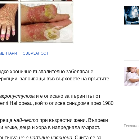
МЕНТАРИ
СВЪРЗАНОСТ
ядко хронично възпалително заболяване,
ерупции, започващи във върховете на пръстите
акропустулоза
и е описано за първи път от
enri Hallopeau, който описва синдрома през 1980
среща
най-често
при възрастни жени. Въпреки
и мъже, деца и хора в напреднала възраст.
континуа
не е напълно изяснена
. Счита се за