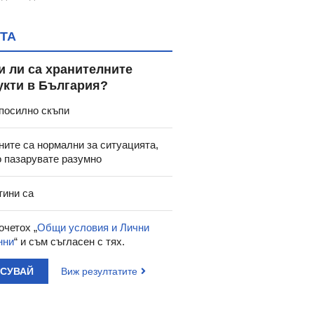
ТА
и ли са хранителните
укти в България?
посилно скъпи
ните са нормални за ситуацията,
о пазарувате разумно
тини са
очетох „
Общи условия и Лични
нни
“ и съм съгласен с тях.
АСУВАЙ
Виж резултатите