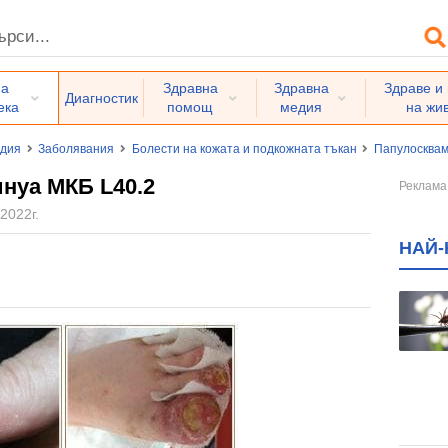
на
Здравна
Здравна
Здраве и
Диагностик
ека
помощ
медия
на жи
едия
Заболявания
Болести на кожата и подкожната тъкан
Папулосквам
нуа МКБ L40.2
2022г.
НАЙ-