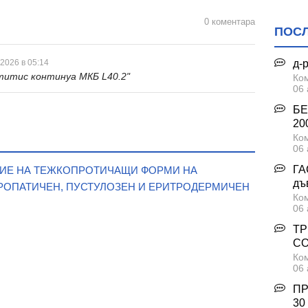
0 коментара
ПОС
д-
 2026 в 05:14
титис континуа МКБ L40.2"
Ком
06 
БЕ
200
Ком
06 
ГА
ЕНИЕ НА ТЕЖКОПРОТИЧАЩИ ФОРМИ НА
дъ
ТРОПАТИЧЕН, ПУСТУЛОЗЕН И ЕРИТРОДЕРМИЧЕН
Ком
06 
ТР
С
Ком
06 
ПР
30