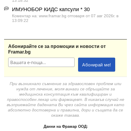
13:18:32
ИМУНОБОР КИДС капсули * 30
Коментар на: www.framar.bg отговаря от 07 авг 2026г. в
13:09:22
Абонирайте се за промоции и новости от
Framar.bg
При възникнало съмнение за здравословен проблем или
нужда от лечение, моля винаги се обръщайте за
медицинска консултация към квалифициран и
правоспособен лекар или фармацевт. В никакъв случай не
възприемайте дадената Ви чрез сайта информация като
абсолютно достоверна и правилна, дори и същата да се
окаже такава.
Данни на Фрамар ООД: