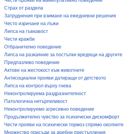
Чести прояви на манипулативно поведение
Страх от раздяла
Затруднения при взимане на ежедневни решения
Често изричане на лъжи
Липса на гъвкавост
Чести кражби
Отбранително поведение
Липса на разкаяние за постъпки вредящи на другите
Предпазливо поведение
Актове на жестокост към животните
Антисоциални прояви датиращи от детството
Липса на контрол върху гнева
Неконтролируема раздразнителност
Патологична нетърпеливост
Неконтролируемо агресивно поведение
Продължително чувство за психически дискомфорт
Чести прояви на психически тормоз спрямо околните
Множество присъди за дребни престъпления