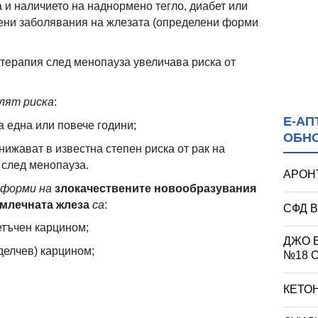
 и наличието на наднормено тегло, диабет или
ни заболявания на жлезата (определени форми
терапия след менопауза увеличава риска от
лят риска
:
Е-АП
 една или повече години;
ОБН
ижават в известна степен риска от рак на
 след менопауза.
АРОНТА
 форми на
злокачествените новообразувания
 млечната жлеза
са
:
СФД В
етъчен карцином;
ДЖО Е
делчев) карцином;
№18 
КЕТОН