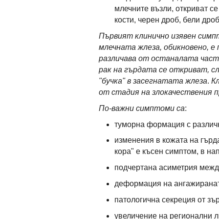
млечните възли, откриват с
кости, черен дроб, бели дро
Първият клинично изявен симпт
млечната жлеза, обикновено, е
различава от останалата час
рак на гърдата се откриват, с
"бучка" в засегнатата жлеза
.
К
от стадия на злокачествения 
По-важни симптоми са
:
туморна формация с различн
изменения в кожата на гърд
кора" е късен симптом, в н
подчертана асиметрия между
деформация на ангажиранат
патологична секреция от зър
увеличение на регионални 