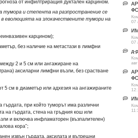
 прогноза от инфилтриращия дуктален карцином.
АР
Ф
а тумора и степента на разпространение се
Ком
в еволюцията на злокачествените тумори на
07 
ИМ
 (неинвазивен карцином);
Ком
07 
диаметър, без наличие на метастази в лимфни
д-
Ко
авг
р между 2 и 5 см или ангажиране на
трана) аксиларни лимфни възли, без срастване
АР
Ф
Ком
м от 5 см в диаметър или адхезия на ангажираните
12:
ИМ
на гърдата, при който туморът има различни
Ком
11:
а на гърдата, стена на гръдния кош или
зли и включва инфламаторен (възпалителен)
алова кора";
ранен извън гърдата, аксилата и вътрешни