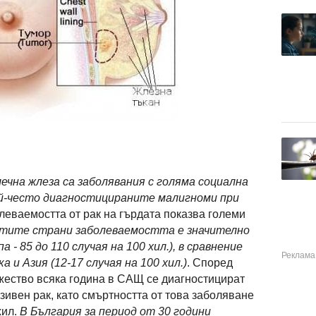
чна жлеза са заболявания с голяма социална
й-често диагностицираните малигноми при
леваемостта от рак на гърдата показва големи
итите страни заболеваемостта е значително
 - 85 до 110 случая на 100 хил.), в сравнение
 и Азия (12-17 случая на 100 хил.)
. Според
жество всяка година в САЩ се диагностицират
зивен рак, като смъртността от това заболяване
хил.
В България за период от 30 години