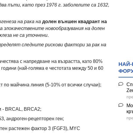
а пъти, като през 1976 г. заболелите са 1632,
генеза на рака на
долен външен квадрант на
а злокачествените новообразувания на долен
леза не са уточнени
.
пределят следните рискови фактори за рак на
зачестява с напредване на възрастта, като 80%
НАЙ-
 години (най-голяма е честотата между 50 и 60
ФОР
Сп
по майчина линия (5-10% от всички случаи);
Ze
пре
Мо
 - BRCAL, BRCA2;
кр
пре
53, андроген-рецепторен ген;
стен растежен фактор 3 (FGF3), MYC