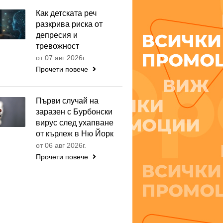
Как детската реч
разкрива риска от
депресия и
тревожност
от 07 авг 2026г.
Прочети повече
Първи случай на
заразен с Бурбонски
вирус след ухапване
от кърлеж в Ню Йорк
от 06 авг 2026г.
Прочети повече