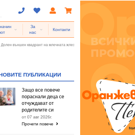
 начин
За
Контакти
вот
нас
Долен външен квадрант на млечната жлеза
НОВИТЕ ПУБЛИКАЦИИ
Защо все повече
пораснали деца се
отчуждават от
родителите си
от 07 авг 2026г.
Прочети повече