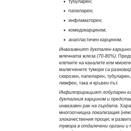
тубуларен;
папиларен;
инфламаторен;
комедокарцином;
анапластичен карцином.
Инвазивният дуктален карцино
млечната жлеза (70-80%)
. Пред
клетките на каналите или миоеп
малигнените тумори са разновид
скирозен, папиларен, тубуларен,
лимфен, така и кръвен път.
Инфилтриращият лобуларен кар
дукталния карцином и представ
инвазивен рак на гърдата
. Хар
многоогнищна локализация (няко
злокачествения процес и развит
тумора в отдалечени органи и 