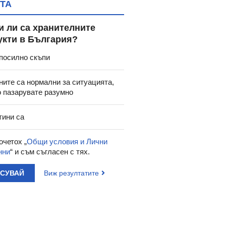
ТА
и ли са хранителните
укти в България?
посилно скъпи
ните са нормални за ситуацията,
о пазарувате разумно
тини са
очетох „
Общи условия и Лични
нни
“ и съм съгласен с тях.
АСУВАЙ
Виж резултатите