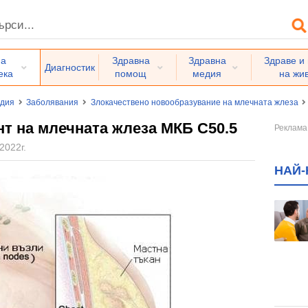
на
Здравна
Здравна
Здраве и
Диагностик
ека
помощ
медия
на жи
едия
Заболявания
Злокачествено новообразувание на млечната жлеза
т на млечната жлеза МКБ C50.5
2022г.
НАЙ-