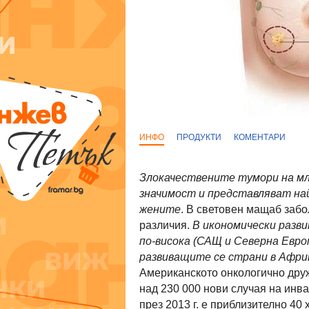
ИНФО
ПРОДУКТИ
КОМЕНТАРИ
Злокачествените тумори на мле
значимост и представляват на
жените
. В световен мащаб забо
различия.
В икономически разв
по-висока (САЩ и Северна Европа
развиващите се страни в Африка
Американското онкологично дру
над 230 000 нови случая на инва
през 2013 г. е приблизително 40 