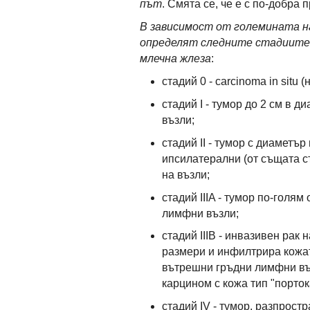
път
. Смята се, че е с по-добра
В зависимост от големината н
определят следните стадиите 
млечна жлеза
:
стадий 0 - carcinoma in situ
стадий I - тумор до 2 см в 
възли;
стадий II - тумор с диаметъ
ипсилатерални (от същата с
на възли;
стадий IIIA - тумор по-голя
лимфни възли;
стадий IIIB - инвазивен рак 
размери и инфилтрира кожат
вътрешни гръдни лимфни въ
карцином с кожа тип "порток
стадий IV - тумор, разпрост