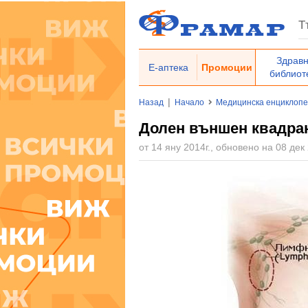
Здрав
Е-аптека
Промоции
библиот
|
Назад
Начало
Медицинска енциклоп
Долен външен квадран
от 14 яну 2014г., обновено на 08 дек 