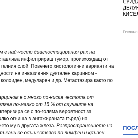
СУИД
ДЕЛУ
КИСЕЛ
м е най-често диагностицирания рак на
ставлява инфилтриращ тумор, произхождащ от
ителния слой. Повечето хистологични варианти на
ности на инвазивния дуктален карцином -
 колоиден, медуларен и др. Метастазира както по
цином е с много по-ниска честота от
лява по-малко от 15 % от случаите на
актеризира се с по-голяма вероятност за
лко огнища в ангажираната гърда) на
ието му в другата жлеза.
Разпространението на
ПОС
тъкани се осъществява по лимфен и кръвен