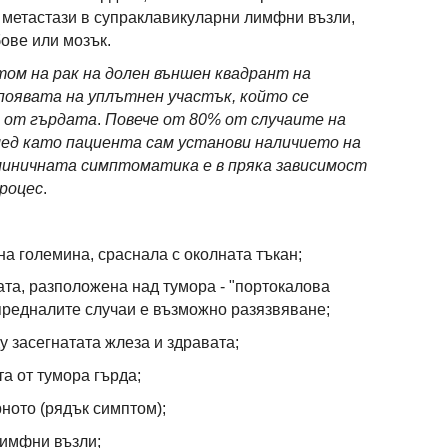
е метастази в супраклавикуларни лимфни възли,
бове или мозък.
ом на рак на долен външен квадрант на
 появата на уплътнен участък, който се
т от гърдата
.
Повече от 80% от случаите на
лед като пациента сам установи наличието на
линичната симптоматика е в пряка зависимост
процес
.
а големина, сраснала с околната тъкан;
ата, разположена над тумора - "портокалова
апредналите случаи е възможно разязвяване;
 засегнатата жлеза и здравата;
а от тумора гърда;
ното (рядък симптом);
лимфни възли;