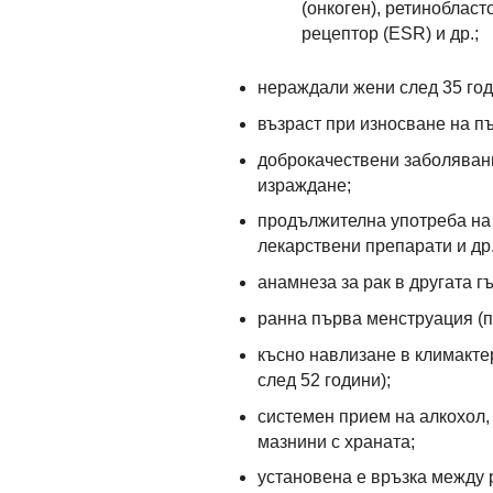
(онкоген), ретинобласт
рецептор (ESR) и др.;
нераждали жени след 35 год
възраст при износване на п
доброкачествени заболявани
израждане;
продължителна употреба на
лекарствени препарати и др.
анамнеза за рак в другата г
ранна първа менструация (п
късно навлизане в климакте
след 52 години);
системен прием на алкохол,
мазнини с храната;
установена е връзка между 