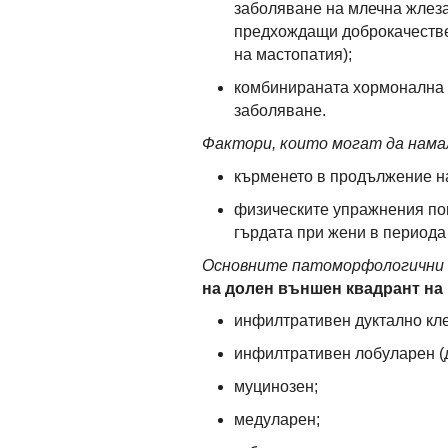
заболяване на млечна жлеза
предхождащи доброкачестве
на мастопатия);
комбинираната хормонална 
заболяване.
Фактори, които могат да нама
кърменето в продължение на
физическите упражнения пон
гърдата при жени в периода
Основните патоморфологични
на долен външен квадрант на
инфилтративен дуктално кл
инфилтративен лобуларен (
муцинозен;
медуларен;