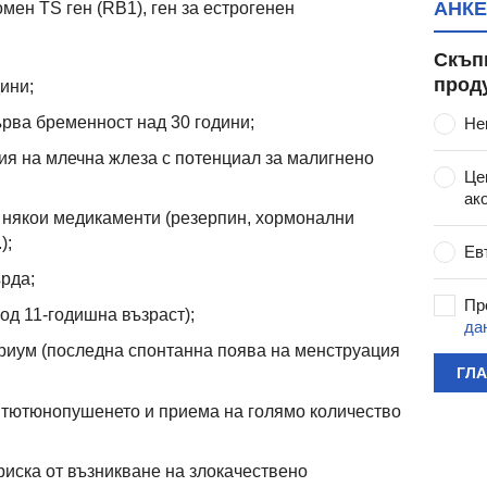
АНКЕ
омен TS ген (RB1), ген за естрогенен
Скъп
прод
ини;
ърва бременност над 30 години;
Не
я на млечна жлеза с потенциал за малигнено
Це
ак
 някои медикаменти (резерпин, хормонални
);
Ев
ърда;
Пр
од 11-годишна възраст);
да
риум (последна спонтанна поява на менструация
ГЛ
 тютюнопушенето и приема на голямо количество
риска от възникване на злокачествено