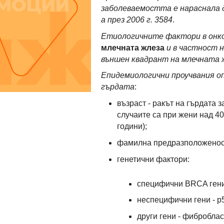
заболеваемостта е нараснала дв
а през 2006 г. 3584
.
Етиологичните фактори в онко
млечната жлеза
и в частност н
външен квадрант на млечната ж
Епидемиологични проучвания о
гърдата
:
възраст - ракът на гърдата 
случаите са при жени над 40
години);
фамилна предразположеност 
генетични фактори:
специфични BRCA гени
неспецифични гени - р
други гени - фибробла