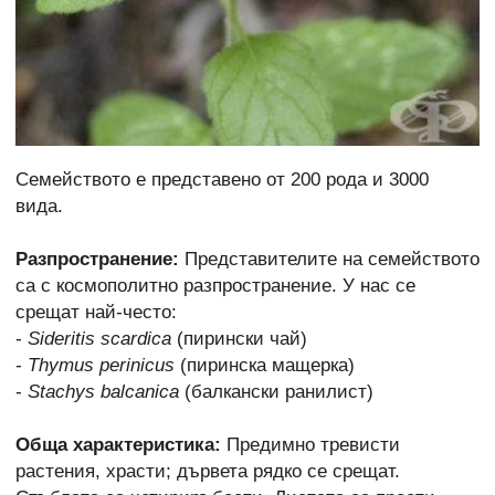
Семейството е представено от 200 родa и 3000
вида.
Разпространение:
Представителите на семейството
са с космополитно разпространение. У нас се
срещат най-често:
-
Sideritis scardica
(пирински чай)
-
Thymus perinicus
(пиринска мащерка)
-
Stachys balcanica
(балкански ранилист)
Обща характеристика:
Предимно тревисти
растения, храсти; дървета рядко се срещат.