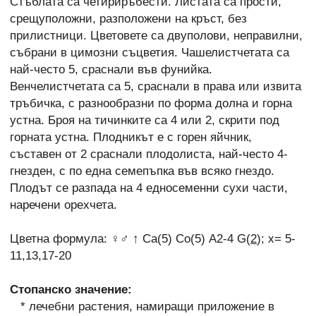
Стъблата са четириръбести. Листата са прости,
срещуположни, разположени на кръст, без
прилистници. Цветовете са двуполови, неправилни,
събрани в цимозни съцветия. Чашелистчетата са
най-често 5, сраснали във фунийка.
Венчелистчетата са 5, сраснали в права или извита
тръбичка, с разнообразни по форма долна и горна
устна. Броя на тичинките са 4 или 2, скрити под
горната устна. Плодникът е с горен яйчник,
съставен от 2 сраснали плодолиста, най-често 4-
гнезден, с по една семепъпка във всяко гнездо.
Плодът се разпада на 4 едносеменни сухи части,
наречени орехчета.
Цветна формула: ♀♂ ↑ Са(5) Со(5) А2-4 G(
2
); x= 5-
11,13,17-20
Стопанско значение:
* лечебни растения, намиращи приложение в