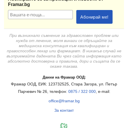
Framar.bg
При възникнало съмнение за здравословен проблем или
нужда от лечение, моля винаги се обръщайте за
медицинска консултация към квалифициран и
правоспособен лекар или фармацевт. В никакъв случай не
възприемайте дадената Ви чрез сайта информация като
абсолютно достоверна и правилна, дори и същата да се
окаже такава.
Данни на Фрамар ООД:
Фрамар ООД, ЕИК: 123732525, Стара Загора, ул. Петър
Парчевич № 26, телефон:
0875 / 322 000
, e-mail:
office@framar.bg
За контакт