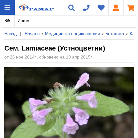
Инфо
Назад
|
Начало
Медицинска енциклопедия
Ботаника
Кла
Сем. Lamiaceae (Устноцветни)
от 26 ное 2014г., обновено на 19 апр 2015г.