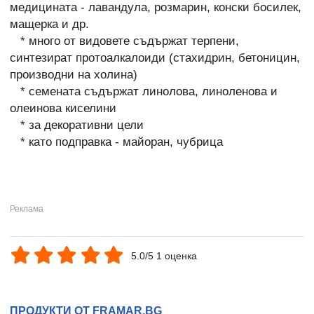
медицината - лавандула, розмарин, конски босилек,
мащерка и др.
* много от видовете съдържат терпени,
синтезират протоалкалоиди (стахидрин, бетоницин,
производни на холина)
* семената съдържат линолова, линоленова и
олеинова киселини
* за декоративни цели
* като подправка - майоран, чубрица
5.0/5 1 оценка
ПРОДУКТИ ОТ FRAMAR.BG