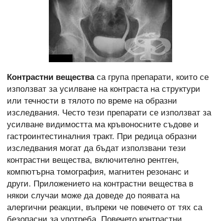
Контрастни вещества
са група препарати, които се
използват за усилване на контраста на структури
или течности в тялото по време на образни
изследвания. Често тези препарати се използват за
усилване видимостта ма кръвоносните съдове и
гастроинтестиналния тракт. При редица образни
изследвания могат да бъдат използвани тези
контрастни вещества, включително рентген,
компютърна томография, магнитен резонанс и
други. Приложението на контрастни вещества в
някои случаи може да доведе до появата на
алергични реакции, въпреки че повечето от тях са
безопасни за употреба. Повечето контрастни