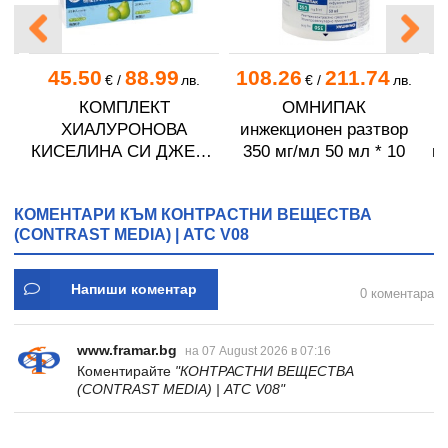
45.50
88.99
108.26
211.74
.
€
/
лв.
€
/
лв.
а
КОМПЛЕКТ
ОМНИПАК
У
ХИАЛУРОНОВА
инжекционен разтвор
КИСЕЛИНА СИ ДЖЕЛИ
350 мг/мл 50 мл * 10
и
желирани стика 2 кутии
* 31
КОМЕНТАРИ КЪМ КОНТРАСТНИ ВЕЩЕСТВА
(CONTRAST MEDIA) | ATC V08
Напиши коментар
0 коментара
www.framar.bg
на 07 August 2026 в 07:16
Коментирайте
"КОНТРАСТНИ ВЕЩЕСТВА
(CONTRAST MEDIA) | ATC V08"