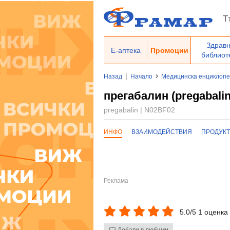
Здрав
Е-аптека
Промоции
библиот
|
Назад
Начало
Медицинска енциклоп
прегабалин (pregabali
pregabalin | N02BF02
ИНФО
ВЗАИМОДЕЙСТВИЯ
ПРОДУК
5.0/5 1 оценка