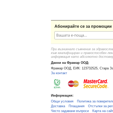
Абонирайте се за промоции 
При възникнало съмнение за здравосло
към квалифициран и правоспособен лек
информация като абсолютно достоверн
Данни на Фрамар ООД:
Фрамар ООД, ЕИК: 123732525, Стара За
За контакт
Информация:
Общи условия
Политика за поверител
Доставка
Плащания
Отстъпки за рег
Често задавани въпроси
Карта на сай