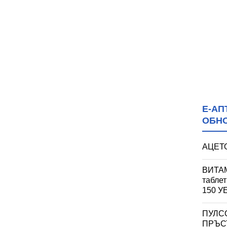
Е-АП
ОБН
АЦЕТО
ВИТАМ
табле
150 
ПУЛС
ПРЪСТ