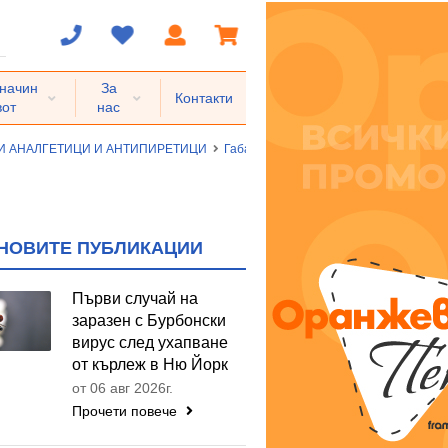
 начин
За
Контакти
вот
нас
И АНАЛГЕТИЦИ И АНТИПИРЕТИЦИ
Габапентиноиди
прегабалин (N02BF
НОВИТЕ ПУБЛИКАЦИИ
Първи случай на
заразен с Бурбонски
вирус след ухапване
от кърлеж в Ню Йорк
от 06 авг 2026г.
Прочети повече