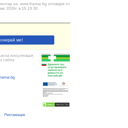
ентар на: www.framar.bg отговаря от
авг 2026г. в 15:19:30
цинска консултация
ез сайта
framar.bg
а
Рекламации