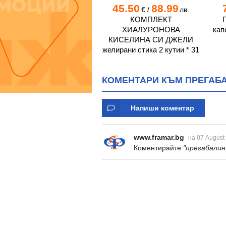
7.75
15.16
45.50
88.99
€
/
лв.
€
/
лв.
ПРИНЦИПО твърди
КОМПЛЕКТ
капсули 50 мг * 56 СТАДА
ХИАЛУРОНОВА
кап
КИСЕЛИНА СИ ДЖЕЛИ
желирани стика 2 кутии * 31
КОМЕНТАРИ КЪМ ПРЕГАБАЛ
Напиши коментар
www.framar.bg
на 07 August
Коментирайте
"прегабалин 