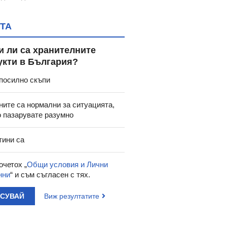
ТА
и ли са хранителните
укти в България?
посилно скъпи
ните са нормални за ситуацията,
о пазарувате разумно
тини са
очетох „
Общи условия и Лични
нни
“ и съм съгласен с тях.
АСУВАЙ
Виж резултатите