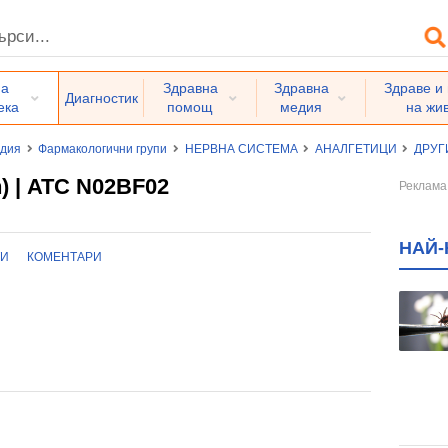
на
Здравна
Здравна
Здраве и
Диагностик
ека
помощ
медия
на жи
едия
Фармакологични групи
НЕРВНА СИСТЕМА
АНАЛГЕТИЦИ
ДРУГ
n) | ATC N02BF02
НАЙ-
ТИ
КОМЕНТАРИ