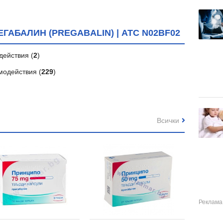
АБАЛИН (PREGABALIN) | ATC N02BF02
действия (
2
)
модействия (
229
)
Всички