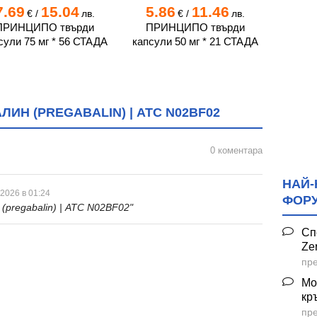
7.69
15.04
5.86
11.46
7.
€
/
лв.
€
/
лв.
ПРИНЦИПО твърди
ПРИНЦИПО твърди
ПРИ
сули 75 мг * 56 СТАДА
капсули 50 мг * 21 СТАДА
капсул
ИН (PREGABALIN) | ATC N02BF02
0 коментара
НАЙ-
 2026 в 01:24
ФОР
(pregabalin) | ATC N02BF02"
Сп
Ze
пре
Мо
кр
пре