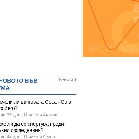
75
15.16
45.50
88.99
7.69
€
/
лв.
€
/
лв.
€
НЦИПО твърди
КОМПЛЕКТ
ПРИНЦ
и 50 мг * 56 СТАДА
ХИАЛУРОНОВА
капсули 7
КИСЕЛИНА СИ ДЖЕЛИ
желирани стика 2 кутии * 31
Всички
НОВОТО ВЪВ
УМА
ечели ли ви новата Coca - Cola
ro Zero?
ди 35 дни, 11 часа и 44 мин.
же ли да се спортува преди
ъвни изследвания?
ди 44 дни, 11 часа и 9 мин.