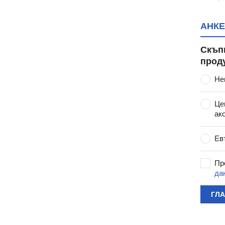
АНКЕ
Скъп
прод
Не
Це
ак
Ев
Пр
да
ГЛ