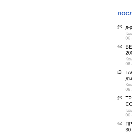
ПОС
д-
Ком
06 
БЕ
200
Ком
06 
ГА
дъ
Ком
06 
ТР
С
Ком
06 
ПР
30