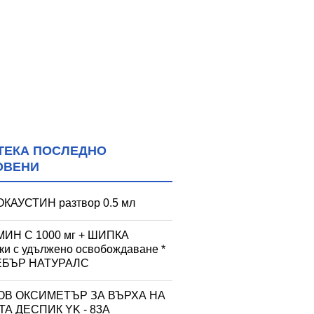
ТЕКА ПОСЛЕДНО
ОВЕНИ
КАУСТИН разтвор 0.5 мл
ИН С 1000 мг + ШИПКА
тки с удължено освобождаване *
УЕБЪР НАТУРАЛС
ОВ ОКСИМЕТЪР ЗА ВЪРХА НА
А ДЕСПИК YK - 83A