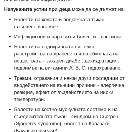
Напуканите устни при деца
може да се дължат на:
Болести на кожата и подкожната тъкан -
слънчево изгаряне.
Инфекциозни и паразитни болести - настинка.
Болести на ендокринната система,
разстройства на храненето и на обмяната на
веществата - захарен диабет, дехидратация,
недоимък на витамини А, В, С, недохранване.
Травми, отравяния и някои други последици от
въздействието на външни причини - алергична
реакция, ефект от въздействието на ниски
температури.
Болести на костно-мускулната система и на
съединителната тъкан - синдром на Сьогрен
(Sjogren's syndrome), болест на Кавазаки
(Kawasaki disease).