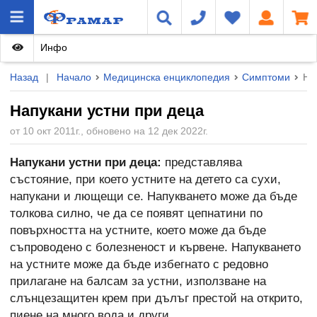
Инфо
Назад
|
Начало
Медицинска енциклопедия
Симптоми
На
Напукани устни при деца
от 10 окт 2011г., обновено на 12 дек 2022г.
Напукани устни при деца:
представлява
състояние, при което устните на детето са сухи,
напукани и лющещи се. Напукването може да бъде
толкова силно, че да се появят цепнатини по
повърхността на устните, което може да бъде
съпроводено с болезненост и кървене. Напукването
на устните може да бъде избегнато с редовно
прилагане на балсам за устни, използване на
слънцезащитен крем при дълъг престой на открито,
пиене на много вода и други.