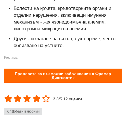
Болести на кръвта, кръвотворните органи и
отделни нарушения, включващи имунния
механизъм - желязонедоимъчна анемия,
хипохромна микроцитна анемия.
Други - излагане на вятър, сухо време, често
облизване на устните.
Проверете за възможни заболявания с Фрамар
Диагностик
3.3/5 12 оценки
Добави в любими