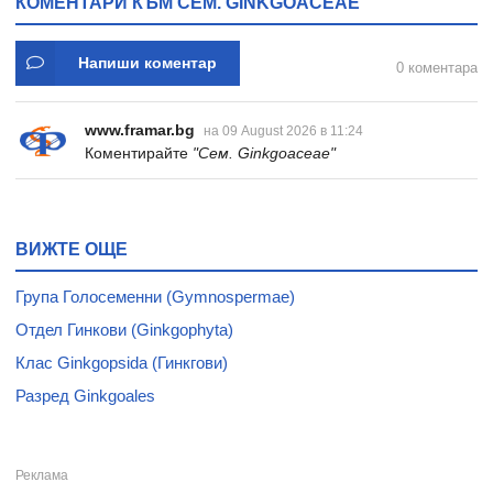
КОМЕНТАРИ КЪМ СЕМ. GINKGOACEAE
Напиши коментар
0 коментара
www.framar.bg
на 09 August 2026 в 11:24
Коментирайте
"Сем. Ginkgoaceae"
ВИЖТЕ ОЩЕ
Група Голосеменни (Gymnospermae)
Отдел Гинкови (Ginkgophyta)
Клас Ginkgopsida (Гинкгови)
Разред Ginkgoales