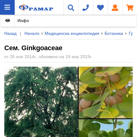
Инфо
Назад
|
Начало
Медицинска енциклопедия
Ботаника
Гру
Сем. Ginkgoaceae
от 26 ное 2014г., обновено на 19 апр 2015г.