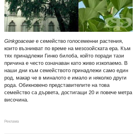
Ginkgoaceae
е семейство голосеменни растения,
които възникват по време на мезозойската ера. Към
тях принадлежи Гинко билоба, който поради тази
причина е често означаван като живо изкопаемо. В
наши дни към семейството принадлежи само един
род, макар че в миналото е имало и няколко други
рода. Обикновено представителите на това
семейство са дървета, достигащи 20 и повече метра
височина.